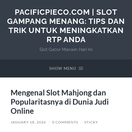
PACIFICPIECO.COM | SLOT
GAMPANG MENANG: TIPS DAN
TRIK UNTUK MENINGKATKAN
RTP ANDA
Slot Gacor Maxwin Hari Ini
SHOW MENU
Mengenal Slot Mahjong dan
Popularitasnya di Dunia Judi
Online
JANUARY 18, 2026
/
0 COMMENTS
/
STICKY