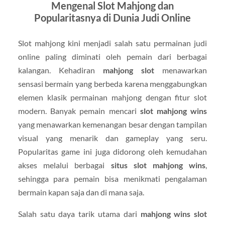
Mengenal Slot Mahjong dan
Popularitasnya di Dunia Judi Online
Slot mahjong kini menjadi salah satu permainan judi
online paling diminati oleh pemain dari berbagai
kalangan. Kehadiran
mahjong slot
menawarkan
sensasi bermain yang berbeda karena menggabungkan
elemen klasik permainan mahjong dengan fitur slot
modern. Banyak pemain mencari
slot mahjong wins
yang menawarkan kemenangan besar dengan tampilan
visual yang menarik dan gameplay yang seru.
Popularitas game ini juga didorong oleh kemudahan
akses melalui berbagai
situs slot mahjong wins
,
sehingga para pemain bisa menikmati pengalaman
bermain kapan saja dan di mana saja.
Salah satu daya tarik utama dari
mahjong wins slot