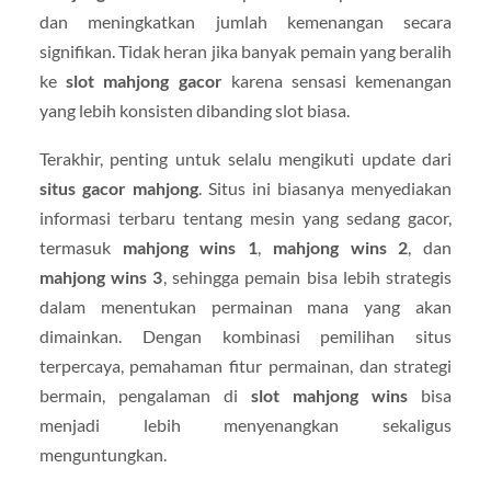
dan meningkatkan jumlah kemenangan secara
signifikan. Tidak heran jika banyak pemain yang beralih
ke
slot mahjong gacor
karena sensasi kemenangan
yang lebih konsisten dibanding slot biasa.
Terakhir, penting untuk selalu mengikuti update dari
situs gacor mahjong
. Situs ini biasanya menyediakan
informasi terbaru tentang mesin yang sedang gacor,
termasuk
mahjong wins 1
,
mahjong wins 2
, dan
mahjong wins 3
, sehingga pemain bisa lebih strategis
dalam menentukan permainan mana yang akan
dimainkan. Dengan kombinasi pemilihan situs
terpercaya, pemahaman fitur permainan, dan strategi
bermain, pengalaman di
slot mahjong wins
bisa
menjadi lebih menyenangkan sekaligus
menguntungkan.