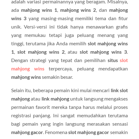
adalah variasi permainannya yang beragam. Misalnya,
ada
mahjong wins 1
,
mahjong wins 2
, dan
mahjong
wins 3
yang masing-masing memiliki tema dan fitur
unik. Versi-versi ini tidak hanya menawarkan grafis
yang memukau tetapi juga peluang menang yang
tinggi, terutama jika Anda memilih
slot mahjong wins
1
,
slot mahjong wins 2
, atau
slot mahjong wins 3
.
Dengan strategi yang tepat dan pemilihan
situs
slot
mahjong wins
terpercaya, peluang mendapatkan
mahjong wins
semakin besar.
Selain itu, beberapa pemain kini mulai mencari
link slot
mahjong
atau
link mahjong
untuk langsung mengakses
permainan favorit mereka tanpa harus melalui proses
registrasi panjang. Ini sangat memudahkan terutama
bagi pemain yang ingin langsung merasakan sensasi
mahjong gacor
. Fenomena
slot mahjong gacor
semakin