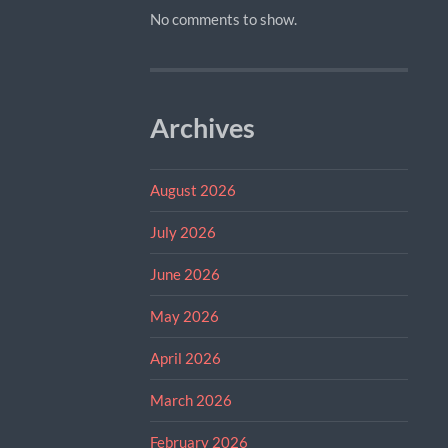
No comments to show.
Archives
August 2026
July 2026
June 2026
May 2026
April 2026
March 2026
February 2026