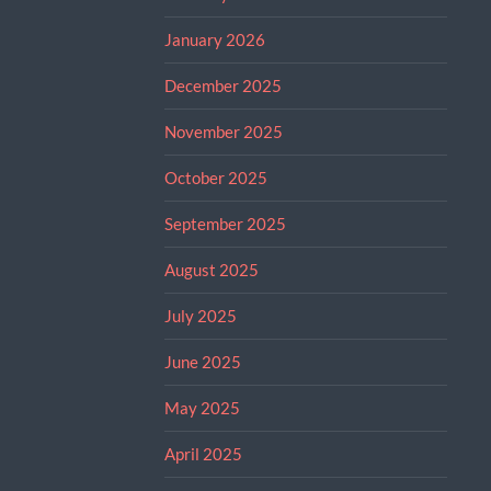
January 2026
December 2025
November 2025
October 2025
September 2025
August 2025
July 2025
June 2025
May 2025
April 2025