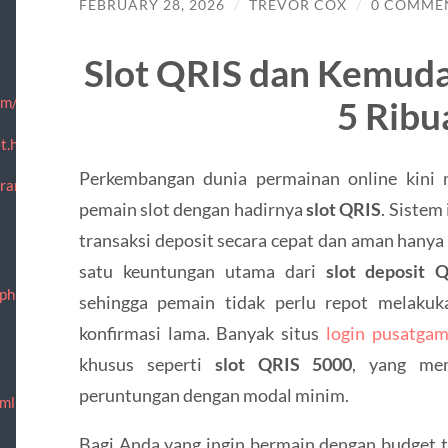
FEBRUARY 28, 2026
/
TREVOR COX
/
0 COMME
Slot QRIS dan Kemuda
com/home
5 Ribu
t.html
Perkembangan dunia permainan online kini
rant
pemain slot dengan hadirnya
slot QRIS
. Siste
transaksi deposit secara cepat dan aman hany
satu keuntungan utama dari
slot deposit 
phia
sehingga pemain tidak perlu repot melaku
konfirmasi lama. Banyak situs
login pusatga
khusus seperti
slot QRIS 5000
, yang me
peruntungan dengan modal minim.
tml
Bagi Anda yang ingin bermain dengan budget 