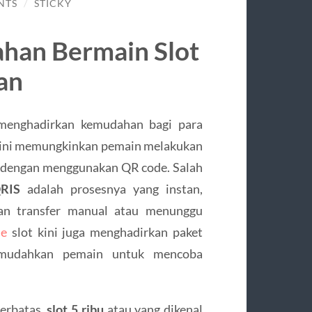
NTS
/
STICKY
han Bermain Slot
an
 menghadirkan kemudahan bagi para
m ini memungkinkan pemain melakukan
a dengan menggunakan QR code. Salah
QRIS
adalah prosesnya yang instan,
kan transfer manual atau menunggu
me
slot kini juga menghadirkan paket
mudahkan pemain untuk mencoba
terbatas,
slot 5 ribu
atau yang dikenal