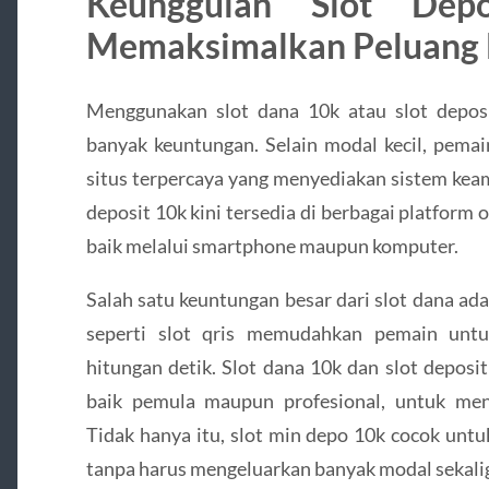
Keunggulan Slot De
Memaksimalkan Peluang
Menggunakan slot dana 10k atau slot depos
banyak keuntungan. Selain modal kecil, pemai
situs terpercaya yang menyediakan sistem keam
deposit 10k kini tersedia di berbagai platform
baik melalui smartphone maupun komputer.
Salah satu keuntungan besar dari slot dana ad
seperti slot qris memudahkan pemain unt
hitungan detik. Slot dana 10k dan slot depo
baik pemula maupun profesional, untuk me
Tidak hanya itu, slot min depo 10k cocok unt
tanpa harus mengeluarkan banyak modal sekali