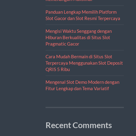
Panduan Lengkap Memilih Platform
Slot Gacor dan Slot Resmi Terpercaya
Mengisi Waktu Senggang dengan
Hiburan Berkualitas di Situs Slot
Pragmatic Gacor
Cara Mudah Bermain di Situs Slot
Terpercaya Menggunakan Slot Deposit
QRIS 5 Ribu
Mengenal Slot Demo Modern dengan
Fitur Lengkap dan Tema Variatif
Recent Comments