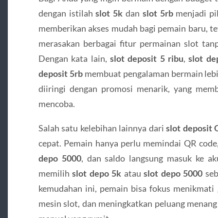
dengan istilah
slot 5k
dan
slot 5rb
menjadi pil
memberikan akses mudah bagi pemain baru, te
merasakan berbagai fitur permainan slot tan
Dengan kata lain,
slot deposit 5 ribu
,
slot de
deposit 5rb
membuat pengalaman bermain lebih fl
diiringi dengan promosi menarik, yang mem
mencoba.
Salah satu kelebihan lainnya dari
slot deposit
cepat. Pemain hanya perlu memindai QR cod
depo 5000
, dan saldo langsung masuk ke ak
memilih
slot depo 5k
atau
slot depo 5000
seb
kemudahan ini, pemain bisa fokus menikmati 
mesin slot, dan meningkatkan peluang menang 