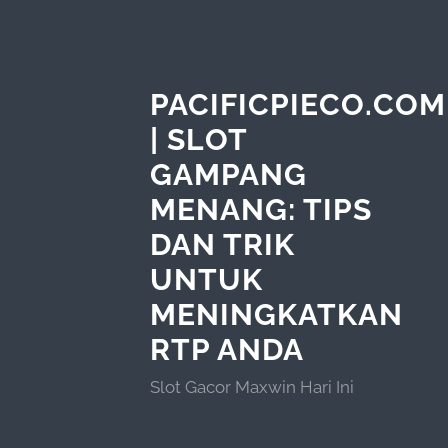
PACIFICPIECO.COM
| SLOT
GAMPANG
MENANG: TIPS
DAN TRIK
UNTUK
MENINGKATKAN
RTP ANDA
Slot Gacor Maxwin Hari Ini