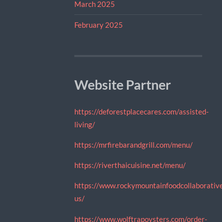
March 2025
February 2025
Website Partner
https://deforestplacecares.com/assisted-
living/
https://mrfirebarandgrill.com/menu/
https://riverthaicuisine.net/menu/
https://www.rockymountainfoodcollaborativ
us/
https://www.wolftrapoysters.com/order-