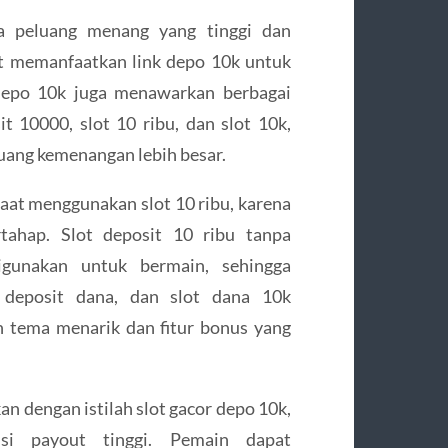
na peluang menang yang tinggi dan
t memanfaatkan link depo 10k untuk
 depo 10k juga menawarkan berbagai
 10000, slot 10 ribu, dan slot 10k,
uang kemenangan lebih besar.
saat menggunakan slot 10 ribu, karena
tahap. Slot deposit 10 ribu tanpa
gunakan untuk bermain, sehingga
t deposit dana, dan slot dana 10k
 tema menarik dan fitur bonus yang
kan dengan istilah slot gacor depo 10k,
si payout tinggi. Pemain dapat