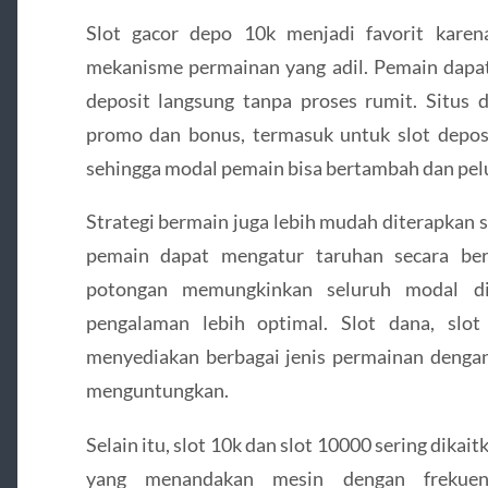
Slot gacor depo 10k menjadi favorit kare
mekanisme permainan yang adil. Pemain dapa
deposit langsung tanpa proses rumit. Situs
promo dan bonus, termasuk untuk slot deposit
sehingga modal pemain bisa bertambah dan pel
Strategi bermain juga lebih mudah diterapkan 
pemain dapat mengatur taruhan secara ber
potongan memungkinkan seluruh modal di
pengalaman lebih optimal. Slot dana, slo
menyediakan berbagai jenis permainan dengan
menguntungkan.
Selain itu, slot 10k dan slot 10000 sering dikait
yang menandakan mesin dengan frekuen