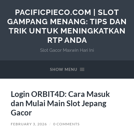
PACIFICPIECO.COM | SLOT
GAMPANG MENANG: TIPS DAN
TRIK UNTUK MENINGKATKAN
RTP ANDA
Slot Gacor Maxwin Hari Ini
SHOW MENU
Login ORBIT4D: Cara Masuk
dan Mulai Main Slot Jepang
Gacor
FEBRUARY 3, 2026
/
0 COMMENTS