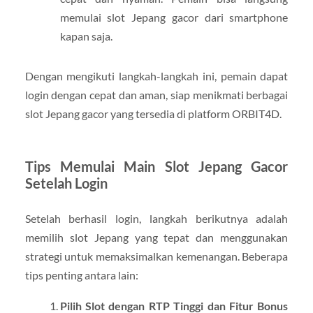
memulai slot Jepang gacor dari smartphone
kapan saja.
Dengan mengikuti langkah-langkah ini, pemain dapat
login dengan cepat dan aman, siap menikmati berbagai
slot Jepang gacor yang tersedia di platform ORBIT4D.
Tips Memulai Main Slot Jepang Gacor
Setelah Login
Setelah berhasil login, langkah berikutnya adalah
memilih slot Jepang yang tepat dan menggunakan
strategi untuk memaksimalkan kemenangan. Beberapa
tips penting antara lain:
Pilih Slot dengan RTP Tinggi dan Fitur Bonus