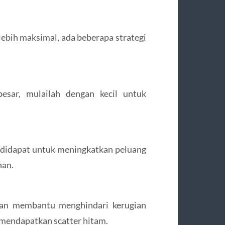
lebih maksimal, ada beberapa strategi
sar, mulailah dengan kecil untuk
g didapat untuk meningkatkan peluang
han.
kan membantu menghindari kerugian
mendapatkan scatter hitam.