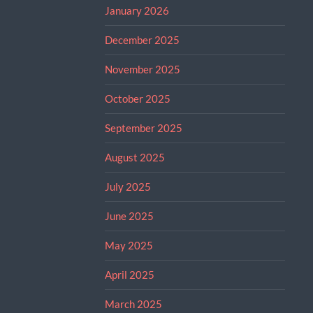
January 2026
December 2025
November 2025
October 2025
September 2025
August 2025
July 2025
June 2025
May 2025
April 2025
March 2025