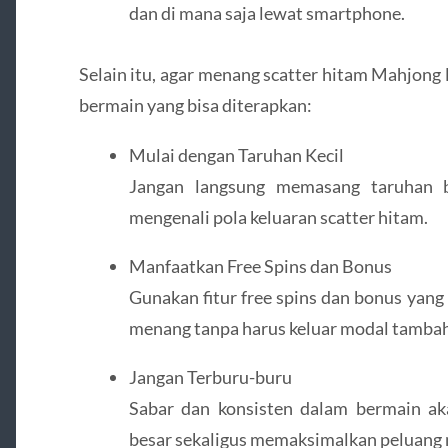
dan di mana saja lewat smartphone.
Selain itu, agar menang scatter hitam Mahjong 
bermain yang bisa diterapkan:
Mulai dengan Taruhan Kecil
Jangan langsung memasang taruhan be
mengenali pola keluaran scatter hitam.
Manfaatkan Free Spins dan Bonus
Gunakan fitur free spins dan bonus yan
menang tanpa harus keluar modal tamba
Jangan Terburu-buru
Sabar dan konsisten dalam bermain a
besar sekaligus memaksimalkan peluang 