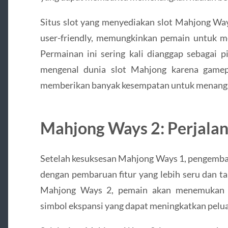
Situs slot yang menyediakan slot Mahjong Way
user-friendly, memungkinkan pemain untuk me
Permainan ini sering kali dianggap sebagai 
mengenal dunia slot Mahjong karena game
memberikan banyak kesempatan untuk menang
Mahjong Ways 2: Perjalan
Setelah kesuksesan Mahjong Ways 1, pengem
dengan pembaruan fitur yang lebih seru dan ta
Mahjong Ways 2, pemain akan menemukan b
simbol ekspansi yang dapat meningkatkan pelua