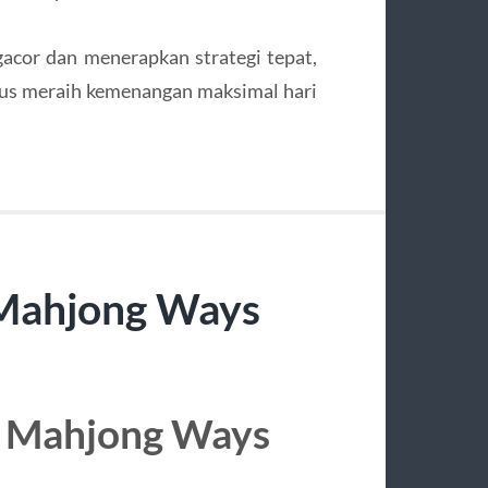
acor dan menerapkan strategi tepat,
gus meraih kemenangan maksimal hari
 Mahjong Ways
t Mahjong Ways