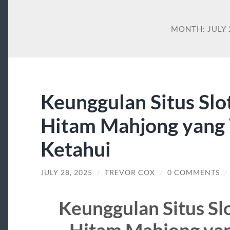
MONTH:
JULY
Keunggulan Situs Slo
Hitam Mahjong yang
Ketahui
JULY 28, 2025
/
TREVOR COX
/
0 COMMENTS
/
Keunggulan Situs Sl
Hitam Mahjong ya