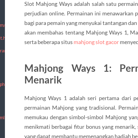
Slot Mahjong Ways adalah salah satu permaina
perjudian online. Permainan ini menawarkan 
bagi para pemain yang menyukai tantangan dan k
com/home
akan membahas tentang Mahjong Ways 1, Ma
t.html
serta beberapa situs
mahjong slot gacor
menyedi
rant
Mahjong Ways 1: Per
Menarik
phia
Mahjong Ways 1 adalah seri pertama dari per
permainan Mahjong yang tradisional. Permaina
memukau dengan simbol-simbol Mahjong yang 
tml
menikmati berbagai fitur bonus yang menarik, s
yang dapat membantu memenangkan hadiah bes