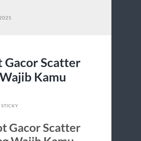
 2025
t Gacor Scatter
 Wajib Kamu
STICKY
ot Gacor Scatter
ng Wajib Kamu