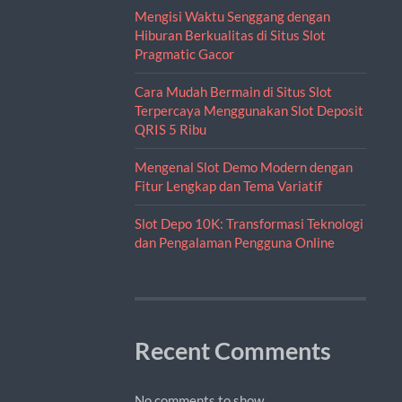
Mengisi Waktu Senggang dengan
Hiburan Berkualitas di Situs Slot
Pragmatic Gacor
Cara Mudah Bermain di Situs Slot
Terpercaya Menggunakan Slot Deposit
QRIS 5 Ribu
Mengenal Slot Demo Modern dengan
Fitur Lengkap dan Tema Variatif
Slot Depo 10K: Transformasi Teknologi
dan Pengalaman Pengguna Online
Recent Comments
No comments to show.