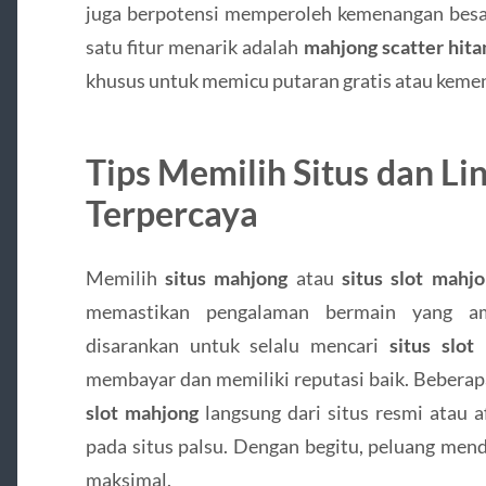
juga berpotensi memperoleh kemenangan besar
satu fitur menarik adalah
mahjong scatter hit
khusus untuk memicu putaran gratis atau keme
Tips Memilih Situs dan Li
Terpercaya
Memilih
situs mahjong
atau
situs slot mahj
memastikan pengalaman bermain yang a
disarankan untuk selalu mencari
situs slot
membayar dan memiliki reputasi baik. Beberap
slot mahjong
langsung dari situs resmi atau af
pada situs palsu. Dengan begitu, peluang me
maksimal.