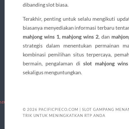
dibanding slot biasa.
Terakhir, penting untuk selalu mengikuti upda
biasanya menyediakan informasi terbaru tenta
mahjong wins 1
,
mahjong wins 2
, dan
mahjon
strategis dalam menentukan permainan m
kombinasi pemilihan situs terpercaya, pemah
bermain, pengalaman di
slot mahjong wins
sekaligus menguntungkan.
e.com/about-
© 2026
PACIFICPIECO.COM | SLOT GAMPANG MENAN
TRIK UNTUK MENINGKATKAN RTP ANDA