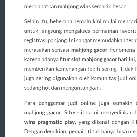
mendapatkan
mahjong wins
semakin besar.
Selain itu, beberapa pemain kini mulai mencar
untuk langsung mengakses permainan favorit
registrasi panjang. Ini sangat memudahkan ter
merasakan sensasi
mahjong gacor
. Fenomena
karena adanya fitur
slot mahjong gacor hari ini
memberikan kemenangan lebih sering. Tidak h
juga sering digunakan oleh komunitas judi o
sedang hot dan menguntungkan.
Para penggemar judi online juga semakin
mahjong gacor
. Situs-situs ini menyediakan
wins pragmatic play
, yang dikenal dengan R
Dengan demikian, pemain tidak hanya bisa me