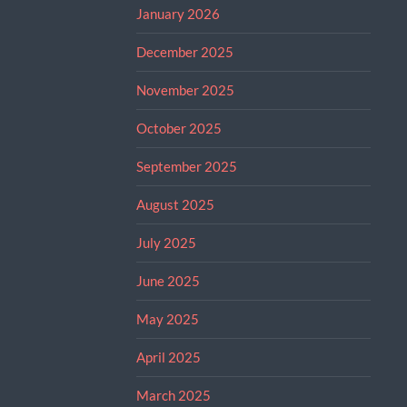
January 2026
December 2025
November 2025
October 2025
September 2025
August 2025
July 2025
June 2025
May 2025
April 2025
March 2025