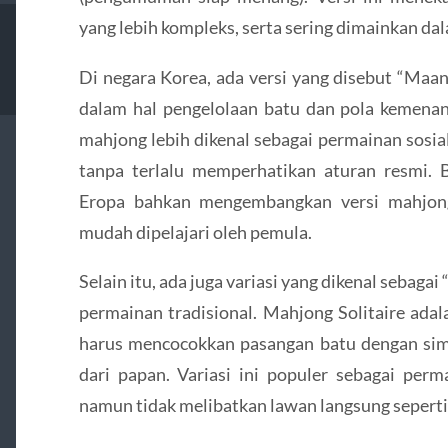
yang lebih kompleks, serta sering dimainkan da
Di negara Korea, ada versi yang disebut “Maan
dalam hal pengelolaan batu dan pola kemenang
mahjong lebih dikenal sebagai permainan sosia
tanpa terlalu memperhatikan aturan resmi.
Eropa bahkan mengembangkan versi mahjong 
mudah dipelajari oleh pemula.
Selain itu, ada juga variasi yang dikenal sebagai
permainan tradisional. Mahjong Solitaire ada
harus mencocokkan pasangan batu dengan si
dari papan. Variasi ini populer sebagai perm
namun tidak melibatkan lawan langsung seperti