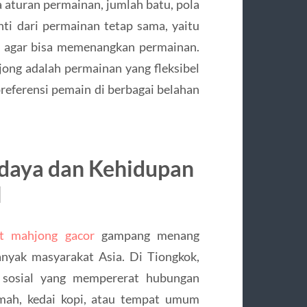
a aturan permainan, jumlah batu, pola
nti dari permainan tetap sama, yaitu
u agar bisa memenangkan permainan.
ng adalah permainan yang fleksibel
eferensi pemain di berbagai belahan
daya dan Kehidupan
l
ot mahjong gacor
gampang menang
nyak masyarakat Asia. Di Tiongkok,
n sosial yang mempererat hubungan
mah, kedai kopi, atau tempat umum