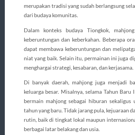
merupakan tradisi yang sudah berlangsung sel
dari budaya komunitas.
Dalam konteks budaya Tiongkok, mahjong
keberuntungan dan keberkahan. Beberapa or
dapat membawa keberuntungan dan melipatgan
niat yang baik. Selain itu, permainan ini juga 
menghargai strategi, kesabaran, dan kerjasama.
Di banyak daerah, mahjong juga menjadi bagi
keluarga besar. Misalnya, selama Tahun Baru 
bermain mahjong sebagai hiburan sekaligus
tahun yang baru. Tidak jarang pula, kejuaraan
rutin, baik di tingkat lokal maupun internasi
berbagai latar belakang dan usia.