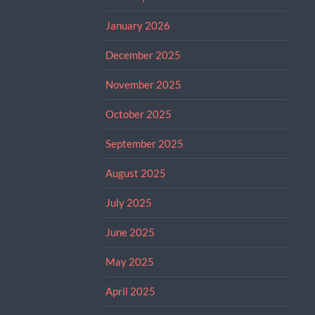
January 2026
December 2025
November 2025
October 2025
September 2025
August 2025
July 2025
June 2025
May 2025
April 2025