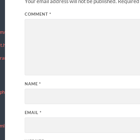
Your email address will not be published.
Required 
COMMENT
*
com/home
t.html
rant
NAME
*
phia
EMAIL
*
tml