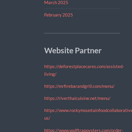
March 2025
February 2025
Website Partner
https://deforestplacecares.com/assisted-
living/
https://mrfirebarandgrill.com/menu/
https://riverthaicuisine.net/menu/
https://www.rockymountainfoodcollaborativ
us/
https://www.wolftrapoysters.com/order-