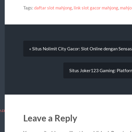
Tags:
daftar slot mahjong
,
link slot gacor mahjong
,
mahjo
« Situs Nolimit City Gacor: Slot Online dengan Sensa
Situs Joker123 Gaming: Platfo
e.com/about-
Leave a Reply