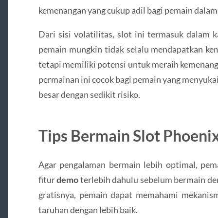
kemenangan yang cukup adil bagi pemain dalam 
Dari sisi volatilitas, slot ini termasuk dalam 
pemain mungkin tidak selalu mendapatkan kem
tetapi memiliki potensi untuk meraih kemenanga
permainan ini cocok bagi pemain yang menyukai
besar dengan sedikit risiko.
Tips Bermain Slot Phoenix
Agar pengalaman bermain lebih optimal, pe
fitur
demo
terlebih dahulu sebelum bermain de
gratisnya, pemain dapat memahami mekanism
taruhan dengan lebih baik.