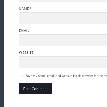
NAME
*
EMAIL
*
WEBSITE
Save my name, email, and website in this browser for the n