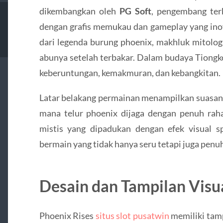
dikembangkan oleh
PG Soft
, pengembang ter
dengan grafis memukau dan gameplay yang inova
dari legenda burung phoenix, makhluk mitolog
abunya setelah terbakar. Dalam budaya Tiong
keberuntungan, kemakmuran, dan kebangkitan.
Latar belakang permainan menampilkan suasana
mana telur phoenix dijaga dengan penuh raha
mistis yang dipadukan dengan efek visual 
bermain yang tidak hanya seru tetapi juga penu
Desain dan Tampilan Vis
Phoenix Rises
situs slot pusatwin
memiliki tamp