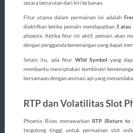
secara berurutan dari kiri ke kanan.
Fitur utama dalam permainan ini adalah
Fre
diaktifkan ketika pemain mendapatkan
3 atau 
phoenix. Ketika fitur ini aktif, pemain akan
dengan pengganda kemenangan yang dapat men
Selain itu, ada fitur
Wild Symbol
yang dapa
membantu menciptakan kombinasi kemenangan. 
bersamaan dengan animasi api yang menandakan
RTP dan Volatilitas Slot P
Phoenix Rises menawarkan
RTP (Return to 
tergolong tinggi untuk permainan slot onl