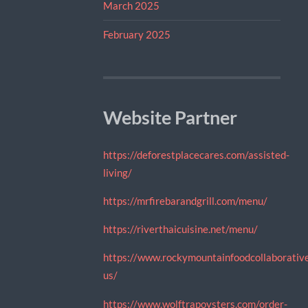
March 2025
February 2025
Website Partner
https://deforestplacecares.com/assisted-
living/
https://mrfirebarandgrill.com/menu/
https://riverthaicuisine.net/menu/
https://www.rockymountainfoodcollaborativ
us/
https://www.wolftrapoysters.com/order-