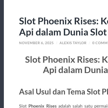
Slot Phoenix Rises: 
Api dalam Dunia Slot
NOVEMBER 6, 2025
/
ALEXIS TAYLOR
/
0 COMM
Slot Phoenix Rises: 
Api dalam Dunia
Asal Usul dan Tema Slot P
Slot
Phoenix Rises
adalah salah satu perma