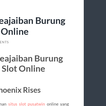
Keajaiban Burung
 Online
ENTS
Keajaiban Burung
 Slot Online
hoenix Rises
inan
situs slot pusatwin
online yang