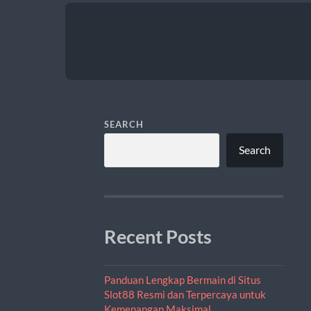
SEARCH
Search
Recent Posts
Panduan Lengkap Bermain di Situs
Slot88 Resmi dan Terpercaya untuk
Kemenangan Maksimal