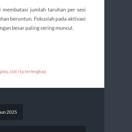
 membatasi jumlah taruhan per sesi
han beruntun. Fokuslah pada aktivasi
angan besar paling sering muncul.
 play
,
slot rtp terlengkap
ahun 2025