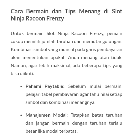
Cara Bermain dan Tips Menang di Slot
Ninja Racoon Frenzy
Untuk bermain Slot Ninja Racoon Frenzy, pemain
cukup memilih jumlah taruhan dan memutar gulungan.
Kombinasi simbol yang muncul pada garis pembayaran
akan menentukan apakah Anda menang atau tidak.
Namun, agar lebih maksimal, ada beberapa tips yang
bisa diikuti:
Pahami Paytable:
Sebelum mulai bermain,
pelajari tabel pembayaran agar tahu nilai setiap
simbol dan kombinasi menangnya.
Manajemen Modal:
Tetapkan batas taruhan
dan jangan bermain dengan taruhan terlalu
besar jika modal terbatas.