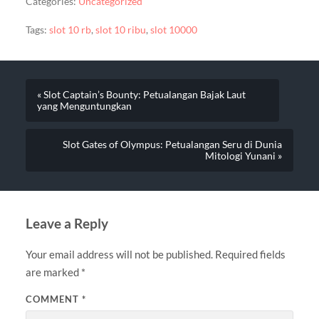
Categories:
Uncategorized
Tags:
slot 10 rb
,
slot 10 ribu
,
slot 10000
« Slot Captain’s Bounty: Petualangan Bajak Laut
yang Menguntungkan
Slot Gates of Olympus: Petualangan Seru di Dunia
Mitologi Yunani »
Leave a Reply
Your email address will not be published.
Required fields
are marked
*
COMMENT
*