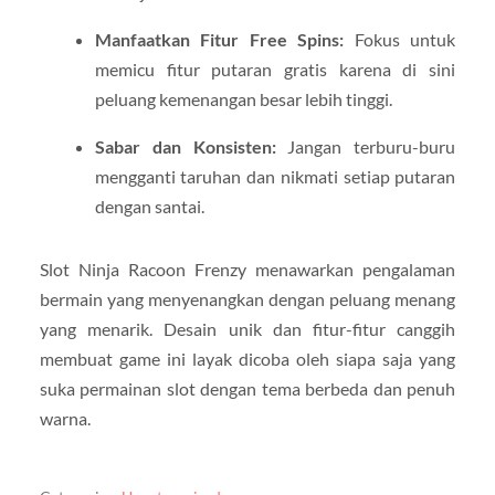
Manfaatkan Fitur Free Spins:
Fokus untuk
memicu fitur putaran gratis karena di sini
peluang kemenangan besar lebih tinggi.
Sabar dan Konsisten:
Jangan terburu-buru
mengganti taruhan dan nikmati setiap putaran
dengan santai.
Slot Ninja Racoon Frenzy menawarkan pengalaman
bermain yang menyenangkan dengan peluang menang
yang menarik. Desain unik dan fitur-fitur canggih
membuat game ini layak dicoba oleh siapa saja yang
suka permainan slot dengan tema berbeda dan penuh
warna.