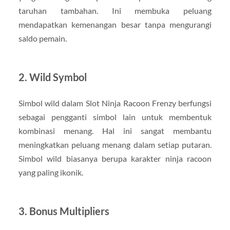
taruhan tambahan. Ini membuka peluang
mendapatkan kemenangan besar tanpa mengurangi
saldo pemain.
2. Wild Symbol
Simbol wild dalam Slot Ninja Racoon Frenzy berfungsi
sebagai pengganti simbol lain untuk membentuk
kombinasi menang. Hal ini sangat membantu
meningkatkan peluang menang dalam setiap putaran.
Simbol wild biasanya berupa karakter ninja racoon
yang paling ikonik.
3. Bonus Multipliers