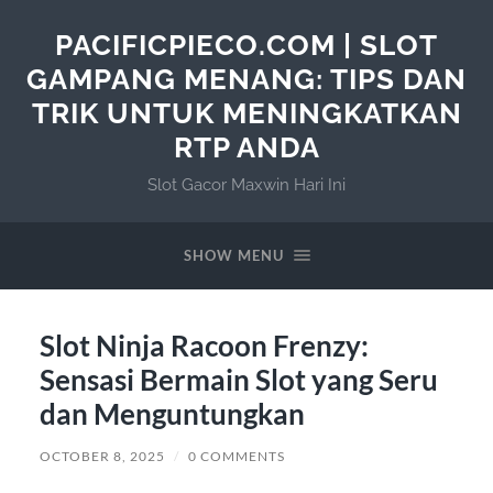
PACIFICPIECO.COM | SLOT
GAMPANG MENANG: TIPS DAN
TRIK UNTUK MENINGKATKAN
RTP ANDA
Slot Gacor Maxwin Hari Ini
SHOW MENU
Slot Ninja Racoon Frenzy:
Sensasi Bermain Slot yang Seru
dan Menguntungkan
OCTOBER 8, 2025
/
0 COMMENTS