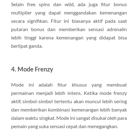
Selain free spins dan wild, ada juga fitur bonus
multiplier yang dapat menggandakan kemenangan
secara signifikan. Fitur ini biasanya aktif pada saat
putaran bonus dan memberikan sensasi adrenalin
lebih tinggi karena kemenangan yang didapat bisa
berlipat ganda.
4. Mode Frenzy
Mode ini adalah fitur khusus yang membuat
permainan menjadi lebih intens. Ketika mode frenzy
aktif, simbol-simbol tertentu akan muncul lebih sering
dan memberikan kombinasi kemenangan lebih banyak
dalam waktu singkat. Mode ini sangat disukai oleh para
pemain yang suka sensasi cepat dan menegangkan.