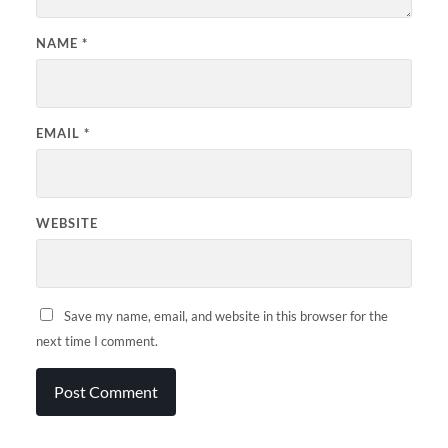
NAME
*
EMAIL
*
WEBSITE
Save my name, email, and website in this browser for the
next time I comment.