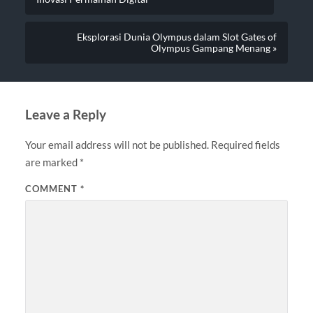
Eksplorasi Dunia Olympus dalam Slot Gates of
Olympus Gampang Menang »
Leave a Reply
Your email address will not be published.
Required fields
are marked
*
COMMENT
*