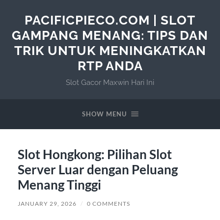
PACIFICPIECO.COM | SLOT
GAMPANG MENANG: TIPS DAN
TRIK UNTUK MENINGKATKAN
RTP ANDA
Slot Gacor Maxwin Hari Ini
SHOW MENU
Slot Hongkong: Pilihan Slot
Server Luar dengan Peluang
Menang Tinggi
JANUARY 29, 2026
/
0 COMMENTS