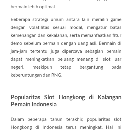
bermain lebih optimal.
Beberapa strategi umum antara lain memilih game
dengan volatilitas sesuai modal, mengatur batas
kemenangan dan kekalahan, serta memanfaatkan fitur
demo sebelum bermain dengan uang asli. Bermain di
jam-jam tertentu juga dipercaya sebagian pemain
dapat meningkatkan peluang menang di slot luar
negeri, meskipun tetap bergantung pada
keberuntungan dan RNG.
Popularitas Slot Hongkong di Kalangan
Pemain Indonesia
Dalam beberapa tahun terakhir, popularitas slot
Hongkong di Indonesia terus meningkat. Hal ini