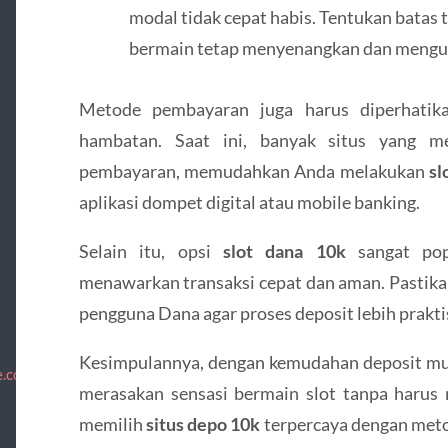
modal tidak cepat habis. Tentukan batas 
bermain tetap menyenangkan dan mengu
Metode pembayaran juga harus diperhatika
hambatan. Saat ini, banyak situs yang 
pembayaran, memudahkan Anda melakukan
sl
aplikasi dompet digital atau mobile banking.
Selain itu, opsi
slot dana 10k
sangat pop
menawarkan transaksi cepat dan aman. Pastik
pengguna Dana agar proses deposit lebih prakti
Kesimpulannya, dengan kemudahan deposit mulai
e.com/about-
merasakan sensasi bermain slot tanpa harus 
memilih
situs depo 10k
terpercaya dengan met