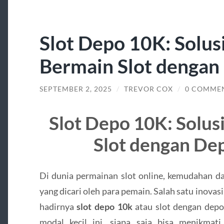
Slot Depo 10K: Solusi
Bermain Slot dengan
SEPTEMBER 2, 2025
/
TREVOR COX
/
0 COMME
Slot Depo 10K: Solus
Slot dengan De
Di dunia permainan slot online, kemudahan da
yang dicari oleh para pemain. Salah satu inova
hadirnya
slot depo 10k
atau slot dengan depo
modal kecil ini, siapa saja bisa menikmat