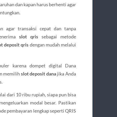
taruhan dan kapan harus berhenti agar
ntungkan.
n agar transaksi cepat dan tanpa
menerima
slot qris
sebagai metode
ot deposit qris
dengan mudah melalui
uler karena dompet digital Dana
an memilih
slot deposit dana
jika Anda
s.
 dari 10 ribu rupiah, siapa pun bisa
mengeluarkan modal besar. Pastikan
ode pembayaran lengkap seperti QRIS