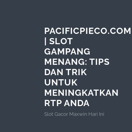
PACIFICPIECO.COM
| SLOT
GAMPANG
MENANG: TIPS
DAN TRIK
UNTUK
MENINGKATKAN
RTP ANDA
Slot Gacor Maxwin Hari Ini