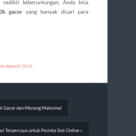
 sedikit keberuntungan, Anda bisa
0k gacor
yang banyak dicari para
ine deposit 10 rb
lot Gacor dan Menang Maksimal
si Terpercaya untuk Pecinta Slot Online »