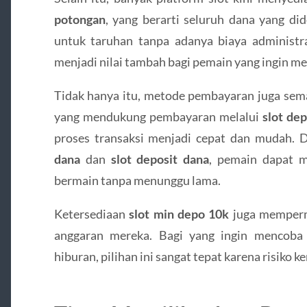
potongan
, yang berarti seluruh dana yang di
untuk taruhan tanpa adanya biaya administra
menjadi nilai tambah bagi pemain yang ingin m
Tidak hanya itu, metode pembayaran juga sema
yang mendukung pembayaran melalui
slot dep
proses transaksi menjadi cepat dan mudah. 
dana
dan
slot deposit dana
, pemain dapat m
bermain tanpa menunggu lama.
Ketersediaan
slot min depo 10k
juga memperm
anggaran mereka. Bagi yang ingin mencoba
hiburan, pilihan ini sangat tepat karena risiko k