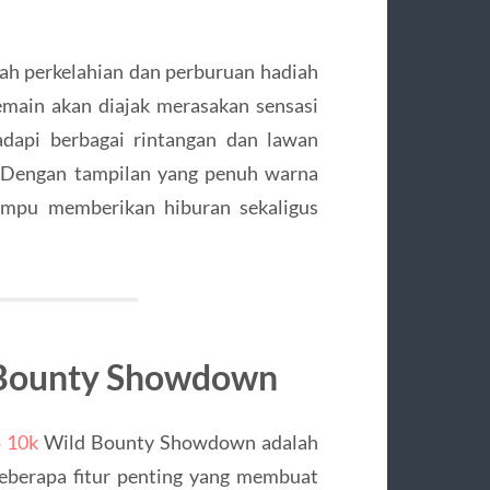
h perkelahian dan perburuan hadiah
emain akan diajak merasakan sensasi
dapi berbagai rintangan dan lawan
Dengan tampilan yang penuh warna
ampu memberikan hiburan sekaligus
d Bounty Showdown
o 10k
Wild Bounty Showdown adalah
t beberapa fitur penting yang membuat