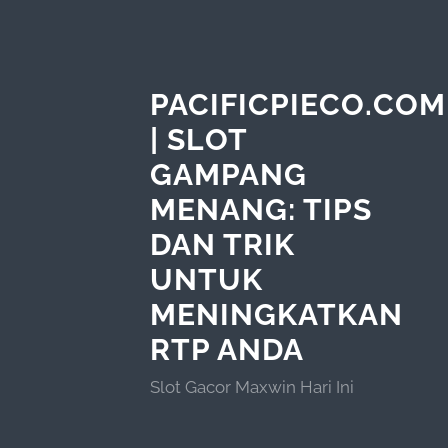
PACIFICPIECO.COM
| SLOT
GAMPANG
MENANG: TIPS
DAN TRIK
UNTUK
MENINGKATKAN
RTP ANDA
Slot Gacor Maxwin Hari Ini