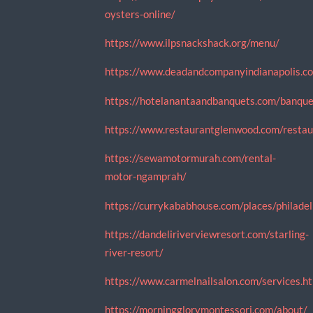
oysters-online/
https://www.ilpsnackshack.org/menu/
https://www.deadandcompanyindianapolis.
https://hotelanantaandbanquets.com/banque
https://www.restaurantglenwood.com/restau
https://sewamotormurah.com/rental-
motor-ngamprah/
https://currykababhouse.com/places/philadel
https://dandeliriverviewresort.com/starling-
river-resort/
https://www.carmelnailsalon.com/services.h
https://morningglorymontessori.com/about/