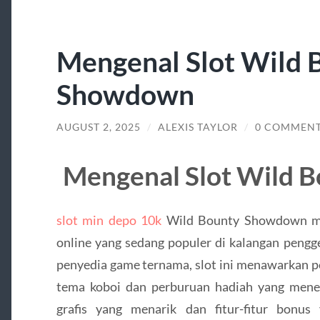
Mengenal Slot Wild 
Showdown
AUGUST 2, 2025
/
ALEXIS TAYLOR
/
0 COMMEN
Mengenal Slot Wild 
slot min depo 10k
Wild Bounty Showdown mer
online yang sedang populer di kalangan pengg
penyedia game ternama, slot ini menawarkan 
tema koboi dan perburuan hadiah yang men
grafis yang menarik dan fitur-fitur bonu