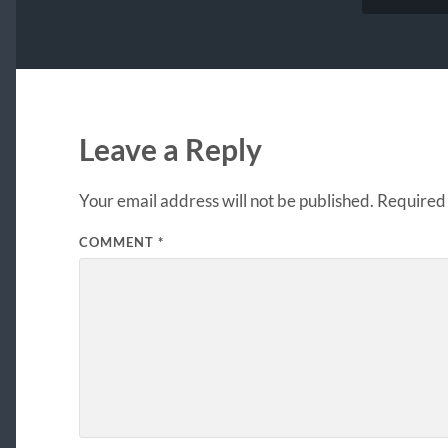
Leave a Reply
Your email address will not be published.
Required 
COMMENT
*