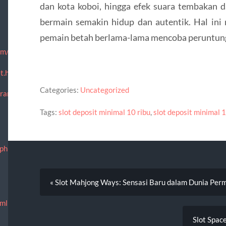
dan kota koboi, hingga efek suara tembakan
bermain semakin hidup dan autentik. Hal ini
pemain betah berlama-lama mencoba peruntung
com/home
t.html
Categories:
Uncategorized
rant
Tags:
slot deposit minimal 10 ribu
,
slot deposit minimal 
phia
« Slot Mahjong Ways: Sensasi Baru dalam Dunia Perm
tml
Slot Spac