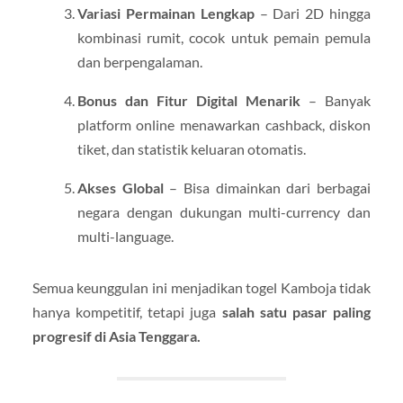
Variasi Permainan Lengkap
– Dari 2D hingga
kombinasi rumit, cocok untuk pemain pemula
dan berpengalaman.
Bonus dan Fitur Digital Menarik
– Banyak
platform online menawarkan cashback, diskon
tiket, dan statistik keluaran otomatis.
Akses Global
– Bisa dimainkan dari berbagai
negara dengan dukungan multi-currency dan
multi-language.
Semua keunggulan ini menjadikan togel Kamboja tidak
hanya kompetitif, tetapi juga
salah satu pasar paling
progresif di Asia Tenggara.