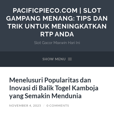
PACIFICPIECO.COM | SLOT
GAMPANG MENANG: TIPS DAN
TRIK UNTUK MENINGKATKAN
RTP ANDA
Slot Gacor Maxwin Hari Ini
SHOW MENU
Menelusuri Popularitas dan
Inovasi di Balik Togel Kamboja
yang Semakin Mendunia
NOVEMBER 4, 2025
/
0 COMMENTS