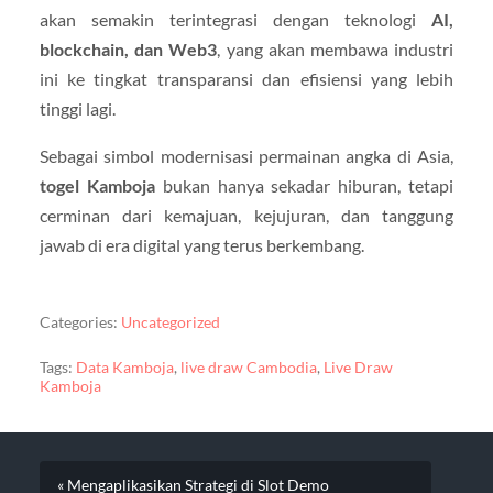
akan semakin terintegrasi dengan teknologi
AI,
blockchain, dan Web3
, yang akan membawa industri
ini ke tingkat transparansi dan efisiensi yang lebih
tinggi lagi.
Sebagai simbol modernisasi permainan angka di Asia,
togel Kamboja
bukan hanya sekadar hiburan, tetapi
cerminan dari kemajuan, kejujuran, dan tanggung
jawab di era digital yang terus berkembang.
Categories:
Uncategorized
Tags:
Data Kamboja
,
live draw Cambodia
,
Live Draw
Kamboja
« Mengaplikasikan Strategi di Slot Demo