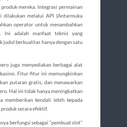
 produk mereka. Integrasi permainan
li dilakukan melalui API (Antarmuka
dahkan operator untuk menambahkan
. Ini adalah manfaat teknis yang
 judul berkualitas hanya dengan satu
nero juga menyediakan berbagai alat
kasino. Fitur-fitur ini memungkinkan
kan putaran gratis, dan menawarkan
ro. Hal ini tidak hanya meningkatkan
ga memberikan kendali lebih kepada
roduk secara efektif.
nya berfungsi sebagai “pembuat slot”