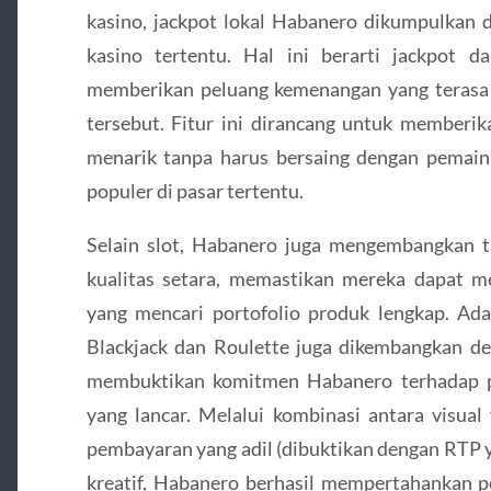
kasino, jackpot lokal Habanero dikumpulkan d
kasino tertentu. Hal ini berarti jackpot 
memberikan peluang kemenangan yang terasa l
tersebut. Fitur ini dirancang untuk memberi
menarik tanpa harus bersaing dengan pemain 
populer di pasar tertentu.
Selain slot, Habanero juga mengembangkan 
kualitas setara, memastikan mereka dapat 
yang mencari portofolio produk lengkap. Ada
Blackjack dan Roulette juga dikembangkan de
membuktikan komitmen Habanero terhadap p
yang lancar. Melalui kombinasi antara visu
pembayaran yang adil (dibuktikan dengan RTP y
kreatif, Habanero berhasil mempertahankan po