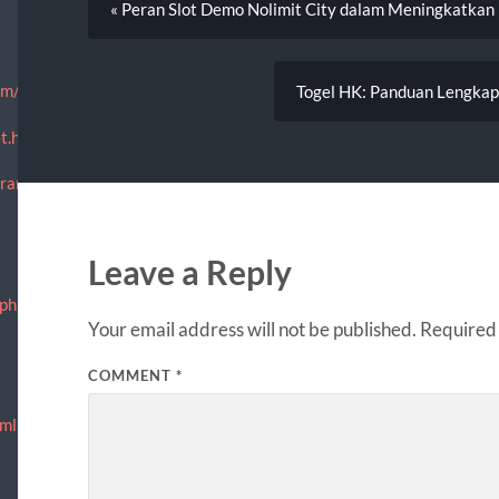
« Peran Slot Demo Nolimit City dalam Meningkatka
com/home
Togel HK: Panduan Lengkap
t.html
rant
Leave a Reply
phia
Your email address will not be published.
Required 
COMMENT
*
tml