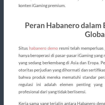
konten iGaming premium.
Peran Habanero dalam 
Globa
Situs
habanero demo
resmi telah memperluas j
hanya beroperasi di pasar-pasar iGaming yang 
yang sedang berkembang di Asia dan Eropa. Per
otoritas perjudian yang dihormati dan sertifika
bahwa produk mereka mematuhi standar pera
regulasi ini adalah elemen penting yan
profesional dari yang tidak berlisensi.
Kerja sama yang terjalin antara Habanero den