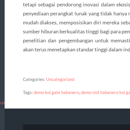
tetapi sebagai pendorong inovasi dalam ekos
penyediaan perangkat lunak yang tidak hanya m
mudah diakses, memposisikan diri mereka seba
sumber hiburan berkualitas tinggi bagi para pe
penelitian dan pengembangan untuk memasti
akan terus menetapkan standar tinggi dalam indu
Categories:
Uncategorized
Tags:
demo koi gate habanero
,
demo slot habanero koi g
e.com/about-