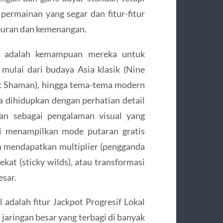
ermainan yang segar dan fitur-fitur
buran dan kemenangan.
 adalah kemampuan mereka untuk
ulai dari budaya Asia klasik (Nine
tic Shaman), hingga tema-tema modern
ma dihidupkan dengan perhatian detail
ran sebagai pengalaman visual yang
i menampilkan mode putaran gratis
in mendapatkan multiplier (pengganda
at (sticky wilds), atau transformasi
sar.
adalah fitur Jackpot Progresif Lokal
jaringan besar yang terbagi di banyak