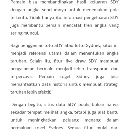
Pemain bisa membandingkan hasil keluaran SDY
dengan angka sebelumnya untuk menemukan pola
tertentu. Tidak hanya itu, informasi pengeluaran SDY
juga membantu pemain mencatat tren angka yang
sering muncul.
Bagi penggemar toto SDY atau lotto Sydney, situs ini
menjadi referensi utama dalam menentukan angka
taruhan. Selain itu, fitur live draw SDY membuat
pengalaman bermain menjadi lebih transparan dan
terpercaya. Pemain togel Sidney juga bisa
memanfaatkan data historis untuk membuat strategi
taruhan lebih efektif.
Dengan begitu, situs data SDY pools bukan hanya
sekadar tempat melihat angka, tetapi juga alat bantu
untuk meningkatkan peluang menang dalam
permainan togel Sydney. Semua fitur mulai dari