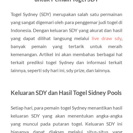
Togel Sydney (SDY) merupakan salah satu permainan
yang sangat digemari oleh para penggemar judi togel di
Indonesia. Dengan keluaran SDY yang akurat dan hasil
yang dapat dilihat langsung melalui
live draw sdy
,
banyak pemain yang tertarik untuk meraih
kemenangan. Artikel ini akan membahas berbagai hal
terkait prediksi togel Sydney dan informasi terkait
lainnya, seperti sdy hari ini, sdy prize, dan lainnya.
Keluaran SDY dan Hasil Togel Sidney Pools
Setiap hari, para pemain togel Sydney menantikan hasil
keluaran SDY yang akan menentukan angka-angka
yang muncul pada putaran togel. Keluaran SDY ini
biasanya dapat diakses melalui situs-situs yang