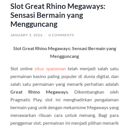
Slot Great Rhino Megaways:
Sensasi Bermain yang
Mengguncang
JANUARY 3, 2026
/
0 COMMENTS
Slot Great Rhino Megaways: Sensasi Bermain yang
Mengguncang
Slot online
situs spaceman
telah menjadi salah satu
permainan kasino paling populer di dunia digital, dan
salah satu permainan yang menarik perhatian adalah
Great Rhino Megaways
. Dikembangkan oleh
Pragmatic Play, slot ini menghadirkan pengalaman
bermain yang unik dengan mekanisme Megaways yang
menawarkan ribuan cara untuk menang. Bagi para
penggemar slot, permainan ini menjadi pilihan menarik