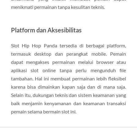
menikmati permainan tanpa kesulitan teknis.
Platform dan Aksesibilitas
Slot Hip Hop Panda tersedia di berbagai platform,
termasuk desktop dan perangkat mobile. Pemain
dapat mengakses permainan melalui browser atau
aplikasi slot online tanpa perlu mengunduh file
tambahan. Hal ini membuat permainan lebih fleksibel
karena bisa dimainkan kapan saja dan di mana saja.
Selain itu, dukungan teknis dan sistem keamanan yang
baik menjamin kenyamanan dan keamanan transaksi
pemain selama bermain slot ini.