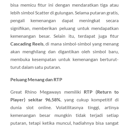
bisa memicu fitur ini dengan mendaratkan tiga atau
lebih simbol Scatter di gulungan. Selama putaran gratis,
pengali kemenangan dapat meningkat secara
signifikan, memberikan peluang untuk mendapatkan
kemenangan besar. Selain itu, terdapat juga fitur
Cascading Reels
, di mana simbol-simbol yang menang
akan menghilang dan digantikan oleh simbol baru,
membuka kesempatan untuk kemenangan berturut-
turut dalam satu putaran.
Peluang Menang dan RTP
Great Rhino Megaways memiliki
RTP (Return to
Player) sekitar 96,58%
, yang cukup kompetitif di
dunia slot online. Volatilitasnya tinggi, artinya
kemenangan besar mungkin tidak terjadi setiap
putaran, tetapi ketika muncul, hadiahnya bisa sangat