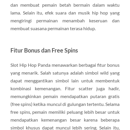
dan membuat pemain betah bermain dalam waktu
lama. Selain itu, efek suara dan musik hip hop yang
mengiringi permainan menambah keseruan dan
membuat suasana permainan terasa hidup.
Fitur Bonus dan Free Spins
Slot Hip Hop Panda menawarkan berbagai fitur bonus
yang menarik. Salah satunya adalah simbol wild yang
dapat menggantikan simbol lain untuk membentuk
kombinasi kemenangan. Fitur scatter juga hadir,
memungkinkan pemain mendapatkan putaran gratis
(free spins) ketika muncul di gulungan tertentu. Selama
free spins, pemain memiliki peluang lebih besar untuk
mendapatkan kemenangan besar karena beberapa
simbol khusus dapat muncul lebih sering. Selain itu,