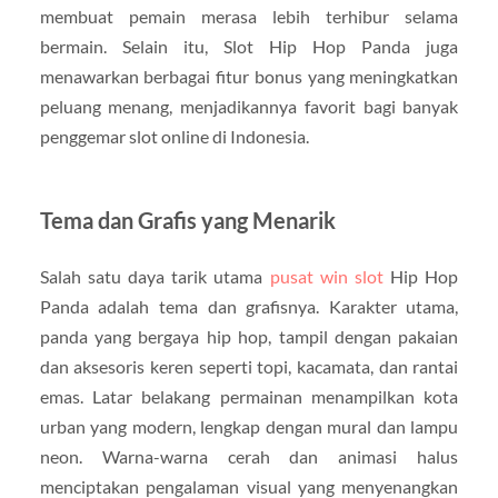
membuat pemain merasa lebih terhibur selama
bermain. Selain itu, Slot Hip Hop Panda juga
menawarkan berbagai fitur bonus yang meningkatkan
peluang menang, menjadikannya favorit bagi banyak
penggemar slot online di Indonesia.
Tema dan Grafis yang Menarik
Salah satu daya tarik utama
pusat win slot
Hip Hop
Panda adalah tema dan grafisnya. Karakter utama,
panda yang bergaya hip hop, tampil dengan pakaian
dan aksesoris keren seperti topi, kacamata, dan rantai
emas. Latar belakang permainan menampilkan kota
urban yang modern, lengkap dengan mural dan lampu
neon. Warna-warna cerah dan animasi halus
menciptakan pengalaman visual yang menyenangkan