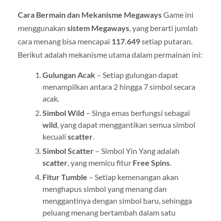
Cara Bermain dan Mekanisme Megaways
Game ini
menggunakan
sistem Megaways
, yang berarti jumlah
cara menang bisa mencapai
117.649
setiap putaran.
Berikut adalah mekanisme utama dalam permainan ini:
Gulungan Acak
– Setiap gulungan dapat
menampilkan antara 2 hingga 7 simbol secara
acak.
Simbol Wild
– Singa emas berfungsi sebagai
wild
, yang dapat menggantikan semua simbol
kecuali
scatter
.
Simbol Scatter
– Simbol Yin Yang adalah
scatter
, yang memicu fitur
Free Spins
.
Fitur Tumble
– Setiap kemenangan akan
menghapus simbol yang menang dan
menggantinya dengan simbol baru, sehingga
peluang menang bertambah dalam satu