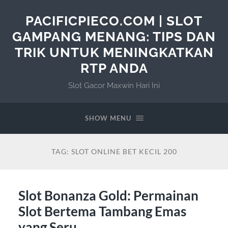
PACIFICPIECO.COM | SLOT
GAMPANG MENANG: TIPS DAN
TRIK UNTUK MENINGKATKAN
RTP ANDA
Slot Gacor Maxwin Hari Ini
SHOW MENU
TAG:
SLOT ONLINE BET KECIL 200
Slot Bonanza Gold: Permainan
Slot Bertema Tambang Emas
yang Seru