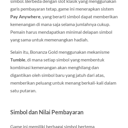
simbol. Berbeda dengan slot klasik yang menggunakan
garis pembayaran tetap, game ini menerapkan sistem
Pay Anywhere
, yang berarti simbol dapat memberikan
kemenangan di mana saja selama jumlahnya cukup.
Pemain harus mendapatkan minimal delapan simbol
yang sama untuk memenangkan hadiah.
Selain itu, Bonanza Gold menggunakan mekanisme
Tumble
, di mana setiap simbol yang membentuk
kombinasi kemenangan akan menghilang dan
digantikan oleh simbol baru yang jatuh dari atas,
memberikan peluang untuk menang berkali-kali dalam
satu putaran.
Simbol dan Nilai Pembayaran
Game ini memiliki berbagai simbol bertema