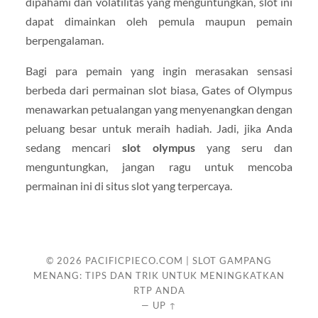
dipahami dan volatilitas yang menguntungkan, slot ini
dapat dimainkan oleh pemula maupun pemain
berpengalaman.
Bagi para pemain yang ingin merasakan sensasi
berbeda dari permainan slot biasa, Gates of Olympus
menawarkan petualangan yang menyenangkan dengan
peluang besar untuk meraih hadiah. Jadi, jika Anda
sedang mencari
slot olympus
yang seru dan
menguntungkan, jangan ragu untuk mencoba
permainan ini di situs slot yang terpercaya.
© 2026
PACIFICPIECO.COM | SLOT GAMPANG
MENANG: TIPS DAN TRIK UNTUK MENINGKATKAN
RTP ANDA
—
UP ↑