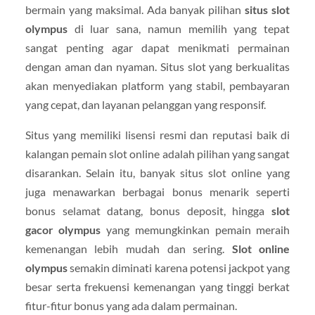
bermain yang maksimal. Ada banyak pilihan
situs slot
olympus
di luar sana, namun memilih yang tepat
sangat penting agar dapat menikmati permainan
dengan aman dan nyaman. Situs slot yang berkualitas
akan menyediakan platform yang stabil, pembayaran
yang cepat, dan layanan pelanggan yang responsif.
Situs yang memiliki lisensi resmi dan reputasi baik di
kalangan pemain slot online adalah pilihan yang sangat
disarankan. Selain itu, banyak situs slot online yang
juga menawarkan berbagai bonus menarik seperti
bonus selamat datang, bonus deposit, hingga
slot
gacor olympus
yang memungkinkan pemain meraih
kemenangan lebih mudah dan sering.
Slot online
olympus
semakin diminati karena potensi jackpot yang
besar serta frekuensi kemenangan yang tinggi berkat
fitur-fitur bonus yang ada dalam permainan.