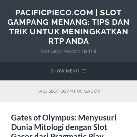
PACIFICPIECO.COM | SLOT
GAMPANG MENANG: TIPS DAN
TRIK UNTUK MENINGKATKAN
RTP ANDA
Slot Gacor Maxwin Hari Ini
SHOW MENU
TAG:
SLOT OLYMPUS GACOR
Gates of Olympus: Menyusuri
Dunia Mitologi dengan Slot
Gacor dari Pragmatic Play