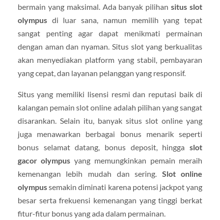
bermain yang maksimal. Ada banyak pilihan
situs slot
olympus
di luar sana, namun memilih yang tepat
sangat penting agar dapat menikmati permainan
dengan aman dan nyaman. Situs slot yang berkualitas
akan menyediakan platform yang stabil, pembayaran
yang cepat, dan layanan pelanggan yang responsif.
Situs yang memiliki lisensi resmi dan reputasi baik di
kalangan pemain slot online adalah pilihan yang sangat
disarankan. Selain itu, banyak situs slot online yang
juga menawarkan berbagai bonus menarik seperti
bonus selamat datang, bonus deposit, hingga
slot
gacor olympus
yang memungkinkan pemain meraih
kemenangan lebih mudah dan sering.
Slot online
olympus
semakin diminati karena potensi jackpot yang
besar serta frekuensi kemenangan yang tinggi berkat
fitur-fitur bonus yang ada dalam permainan.