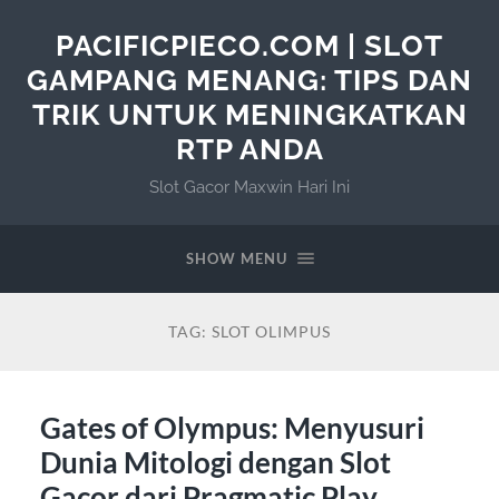
PACIFICPIECO.COM | SLOT
GAMPANG MENANG: TIPS DAN
TRIK UNTUK MENINGKATKAN
RTP ANDA
Slot Gacor Maxwin Hari Ini
SHOW MENU
TAG:
SLOT OLIMPUS
Gates of Olympus: Menyusuri
Dunia Mitologi dengan Slot
Gacor dari Pragmatic Play