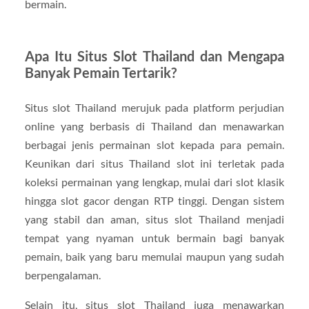
bermain.
Apa Itu Situs Slot Thailand dan Mengapa
Banyak Pemain Tertarik?
Situs slot Thailand merujuk pada platform perjudian
online yang berbasis di Thailand dan menawarkan
berbagai jenis permainan slot kepada para pemain.
Keunikan dari situs Thailand slot ini terletak pada
koleksi permainan yang lengkap, mulai dari slot klasik
hingga slot gacor dengan RTP tinggi. Dengan sistem
yang stabil dan aman, situs slot Thailand menjadi
tempat yang nyaman untuk bermain bagi banyak
pemain, baik yang baru memulai maupun yang sudah
berpengalaman.
Selain itu, situs slot Thailand juga menawarkan