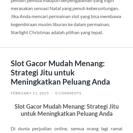
pemain pemula maupun berpengalaman yang ingin
merasakan sensasi Natal yang penuh keberuntungan.
Jika Anda mencari permainan slot yang bisa membawa
kegembiraan musim liburan ke dalam permainan,
Starlight Christmas adalah pilihan yang tepat.
Slot Gacor Mudah Menang:
Strategi Jitu untuk
Meningkatkan Peluang Anda
FEBRUARY 11, 2025
/
0 COMMENTS
Slot Gacor Mudah Menang: Strategi Jitu
untuk Meningkatkan Peluang Anda
Di dunia perjudian online, semua orang lagi ramai