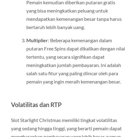
Pemain kemudian diberikan putaran gratis
yang bisa meningkatkan peluang untuk
mendapatkan kemenangan besar tanpa harus
bertaruh lebih banyak uang.
Multiplier
: Beberapa kemenangan dalam
putaran Free Spins dapat dikalikan dengan nilai
tertentu, yang secara signifikan dapat
meningkatkan jumlah pembayaran. Ini adalah
salah satu fitur yang paling diincar oleh para
pemain yang ingin meraih kemenangan besar.
Volatilitas dan RTP
Slot Starlight Christmas memiliki tingkat volatilitas
yang sedang hingga tinggi, yang berarti pemain dapat
mengharapkan pembayaran yang lebih besar, namun