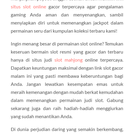
situs slot online
gacor terpercaya agar pengalaman
gaming Anda aman dan menyenangkan, sambil
menyiapkan diri untuk memenangkan jackpot dalam
permainan seru dari kumpulan koleksi terbaru kami!
Ingin menang besar di permainan slot online? Temukan
keseruan bermain slot resmi yang gacor dan terbaru
hanya di situs judi
slot mahjong
online terpercaya.
Dapatkan keuntungan maksimal dengan link slot gacor
malam ini yang pasti membawa keberuntungan bagi
Anda. Jangan lewatkan kesempatan emas untuk
meraih kemenangan dengan mudah berkat kemudahan
dalam memenangkan permainan judi slot. Gabung
sekarang juga dan raih hadiah-hadiah menggiurkan
yang sudah menantikan Anda.
Di dunia perjudian daring yang semakin berkembang,