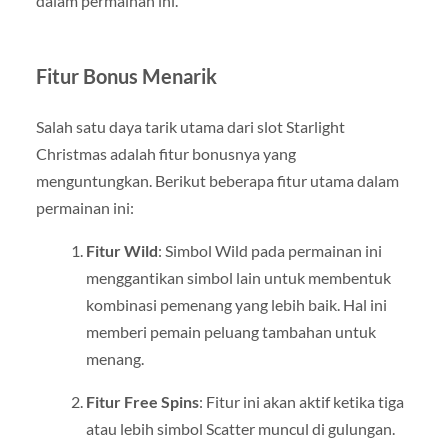
dalam permainan ini.
Fitur Bonus Menarik
Salah satu daya tarik utama dari slot Starlight
Christmas adalah fitur bonusnya yang
menguntungkan. Berikut beberapa fitur utama dalam
permainan ini:
Fitur Wild
: Simbol Wild pada permainan ini
menggantikan simbol lain untuk membentuk
kombinasi pemenang yang lebih baik. Hal ini
memberi pemain peluang tambahan untuk
menang.
Fitur Free Spins
: Fitur ini akan aktif ketika tiga
atau lebih simbol Scatter muncul di gulungan.