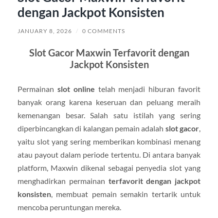
dengan Jackpot Konsisten
JANUARY 8, 2026
/
0 COMMENTS
Slot Gacor Maxwin Terfavorit dengan
Jackpot Konsisten
Permainan
slot online
telah menjadi hiburan favorit
banyak orang karena keseruan dan peluang meraih
kemenangan besar. Salah satu istilah yang sering
diperbincangkan di kalangan pemain adalah
slot gacor
,
yaitu slot yang sering memberikan kombinasi menang
atau payout dalam periode tertentu. Di antara banyak
platform, Maxwin dikenal sebagai penyedia slot yang
menghadirkan permainan
terfavorit dengan jackpot
konsisten
, membuat pemain semakin tertarik untuk
mencoba peruntungan mereka.