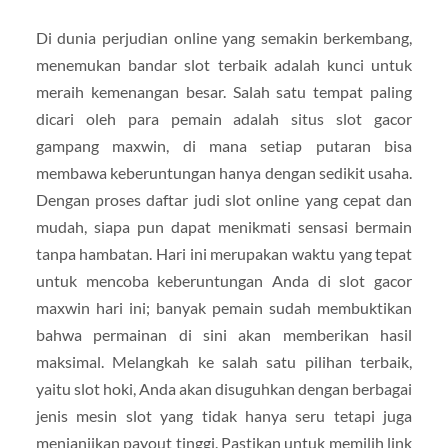
Di dunia perjudian online yang semakin berkembang,
menemukan bandar slot terbaik adalah kunci untuk
meraih kemenangan besar. Salah satu tempat paling
dicari oleh para pemain adalah situs slot gacor
gampang maxwin, di mana setiap putaran bisa
membawa keberuntungan hanya dengan sedikit usaha.
Dengan proses daftar judi slot online yang cepat dan
mudah, siapa pun dapat menikmati sensasi bermain
tanpa hambatan. Hari ini merupakan waktu yang tepat
untuk mencoba keberuntungan Anda di slot gacor
maxwin hari ini; banyak pemain sudah membuktikan
bahwa permainan di sini akan memberikan hasil
maksimal. Melangkah ke salah satu pilihan terbaik,
yaitu slot hoki, Anda akan disuguhkan dengan berbagai
jenis mesin slot yang tidak hanya seru tetapi juga
menjanjikan payout tinggi. Pastikan untuk memilih link