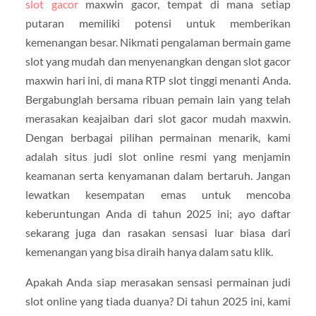
slot gacor
maxwin gacor, tempat di mana setiap
putaran memiliki potensi untuk memberikan
kemenangan besar. Nikmati pengalaman bermain game
slot yang mudah dan menyenangkan dengan slot gacor
maxwin hari ini, di mana RTP slot tinggi menanti Anda.
Bergabunglah bersama ribuan pemain lain yang telah
merasakan keajaiban dari slot gacor mudah maxwin.
Dengan berbagai pilihan permainan menarik, kami
adalah situs judi slot online resmi yang menjamin
keamanan serta kenyamanan dalam bertaruh. Jangan
lewatkan kesempatan emas untuk mencoba
keberuntungan Anda di tahun 2025 ini; ayo daftar
sekarang juga dan rasakan sensasi luar biasa dari
kemenangan yang bisa diraih hanya dalam satu klik.
Apakah Anda siap merasakan sensasi permainan judi
slot online yang tiada duanya? Di tahun 2025 ini, kami