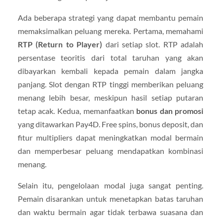
Ada beberapa strategi yang dapat membantu pemain
memaksimalkan peluang mereka. Pertama, memahami
RTP (Return to Player)
dari setiap slot. RTP adalah
persentase teoritis dari total taruhan yang akan
dibayarkan kembali kepada pemain dalam jangka
panjang. Slot dengan RTP tinggi memberikan peluang
menang lebih besar, meskipun hasil setiap putaran
tetap acak. Kedua, memanfaatkan
bonus dan promosi
yang ditawarkan Pay4D. Free spins, bonus deposit, dan
fitur multipliers dapat meningkatkan modal bermain
dan memperbesar peluang mendapatkan kombinasi
menang.
Selain itu, pengelolaan modal juga sangat penting.
Pemain disarankan untuk menetapkan batas taruhan
dan waktu bermain agar tidak terbawa suasana dan