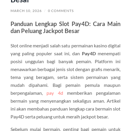
MARCH 10, 2026
/
0 COMMENTS
Panduan Lengkap Slot Pay4D: Cara Main
dan Peluang Jackpot Besar
Slot online menjadi salah satu permainan kasino digital
yang paling populer saat ini, dan
Pay4D
menempati
posisi unggulan bagi banyak pemain. Platform ini
menawarkan berbagai jenis slot dengan grafis menarik,
tema yang beragam, serta sistem permainan yang
mudah dipahami. Bagi pemain pemula maupun
berpengalaman,
pay 4d
memberikan pengalaman
bermain yang menyenangkan sekaligus aman. Artikel
ini akan membahas panduan lengkap cara bermain slot
Pay4D serta peluang untuk meraih jackpot besar.
Sebelum mulai bermain, penting bagi pemain untuk