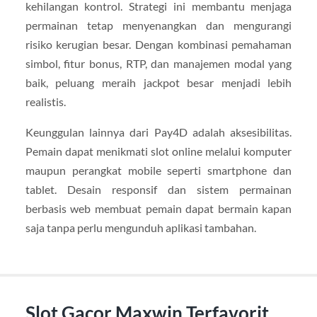
kehilangan kontrol. Strategi ini membantu menjaga
permainan tetap menyenangkan dan mengurangi
risiko kerugian besar. Dengan kombinasi pemahaman
simbol, fitur bonus, RTP, dan manajemen modal yang
baik, peluang meraih jackpot besar menjadi lebih
realistis.
Keunggulan lainnya dari Pay4D adalah aksesibilitas.
Pemain dapat menikmati slot online melalui komputer
maupun perangkat mobile seperti smartphone dan
tablet. Desain responsif dan sistem permainan
berbasis web membuat pemain dapat bermain kapan
saja tanpa perlu mengunduh aplikasi tambahan.
Slot Gacor Maxwin Terfavorit