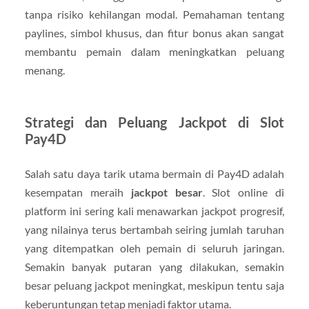
tanpa risiko kehilangan modal. Pemahaman tentang
paylines, simbol khusus, dan fitur bonus akan sangat
membantu pemain dalam meningkatkan peluang
menang.
Strategi dan Peluang Jackpot di Slot
Pay4D
Salah satu daya tarik utama bermain di Pay4D adalah
kesempatan meraih
jackpot besar
. Slot online di
platform ini sering kali menawarkan jackpot progresif,
yang nilainya terus bertambah seiring jumlah taruhan
yang ditempatkan oleh pemain di seluruh jaringan.
Semakin banyak putaran yang dilakukan, semakin
besar peluang jackpot meningkat, meskipun tentu saja
keberuntungan tetap menjadi faktor utama.