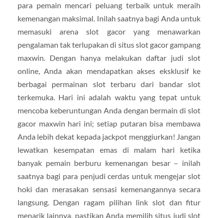
para pemain mencari peluang terbaik untuk meraih
kemenangan maksimal. Inilah saatnya bagi Anda untuk
memasuki arena slot gacor yang menawarkan
pengalaman tak terlupakan di situs slot gacor gampang
maxwin. Dengan hanya melakukan daftar judi slot
online, Anda akan mendapatkan akses eksklusif ke
berbagai permainan slot terbaru dari bandar slot
terkemuka. Hari ini adalah waktu yang tepat untuk
mencoba keberuntungan Anda dengan bermain di slot
gacor maxwin hari ini; setiap putaran bisa membawa
Anda lebih dekat kepada jackpot menggiurkan! Jangan
lewatkan kesempatan emas di malam hari ketika
banyak pemain berburu kemenangan besar – inilah
saatnya bagi para penjudi cerdas untuk mengejar slot
hoki dan merasakan sensasi kemenangannya secara
langsung. Dengan ragam pilihan link slot dan fitur
menarik lainnya, pastikan Anda memilih situs judi slot