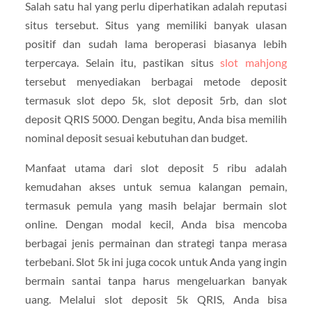
Salah satu hal yang perlu diperhatikan adalah reputasi
situs tersebut. Situs yang memiliki banyak ulasan
positif dan sudah lama beroperasi biasanya lebih
terpercaya. Selain itu, pastikan situs
slot mahjong
tersebut menyediakan berbagai metode deposit
termasuk slot depo 5k, slot deposit 5rb, dan slot
deposit QRIS 5000. Dengan begitu, Anda bisa memilih
nominal deposit sesuai kebutuhan dan budget.
Manfaat utama dari slot deposit 5 ribu adalah
kemudahan akses untuk semua kalangan pemain,
termasuk pemula yang masih belajar bermain slot
online. Dengan modal kecil, Anda bisa mencoba
berbagai jenis permainan dan strategi tanpa merasa
terbebani. Slot 5k ini juga cocok untuk Anda yang ingin
bermain santai tanpa harus mengeluarkan banyak
uang. Melalui slot deposit 5k QRIS, Anda bisa