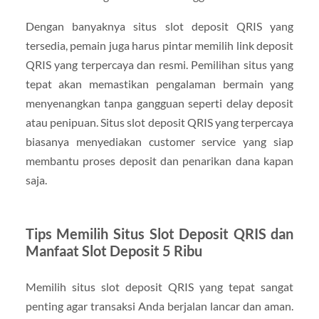
Dengan banyaknya situs slot deposit QRIS yang
tersedia, pemain juga harus pintar memilih link deposit
QRIS yang terpercaya dan resmi. Pemilihan situs yang
tepat akan memastikan pengalaman bermain yang
menyenangkan tanpa gangguan seperti delay deposit
atau penipuan. Situs slot deposit QRIS yang terpercaya
biasanya menyediakan customer service yang siap
membantu proses deposit dan penarikan dana kapan
saja.
Tips Memilih Situs Slot Deposit QRIS dan
Manfaat Slot Deposit 5 Ribu
Memilih situs slot deposit QRIS yang tepat sangat
penting agar transaksi Anda berjalan lancar dan aman.