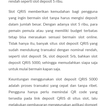
rendah seperti slot deposit 5 ribu.
Slot QRIS memberikan kemudahan bagi pengguna
yang ingin bermain slot tanpa harus mengisi deposit
dalam jumlah besar. Dengan adanya slot 5 ribu, para
pemain pemula atau yang memiliki budget terbatas
tetap bisa merasakan sensasi bermain slot online.
Tidak hanya itu, banyak situs slot deposit QRIS yang
sudah mendukung transaksi dengan nominal rendah,
seperti slot deposit 5k, slot deposit 5rb, bahkan slot
deposit QRIS 5000, sehingga memudahkan siapa saja
untuk mulai bermain kapan saja.
Keuntungan menggunakan slot deposit QRIS 5000
adalah proses transaksi yang cepat dan tanpa ribet.
Pengguna hanya perlu memindai QR code yang
tersedia pada link deposit QRIS di situs slot, lalu
melakukan pembayaran menggunakan aplikasi dompet