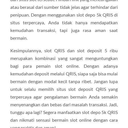
atau berasal dari sumber tidak jelas agar terhindar dari
penipuan. Dengan menggunakan slot depo 5k QRIS di
situs terpercaya, Anda tidak hanya mendapatkan
kemudahan transaksi, tapi juga rasa aman saat
bermain.
Kesimpulannya, slot QRIS dan slot deposit 5 ribu
merupakan kombinasi yang sangat menguntungkan
bagi para pemain slot online. Dengan adanya
kemudahan deposit melalui QRIS, siapa saja bisa mulai
bermain dengan modal kecil tanpa ribet. Jangan lupa
untuk selalu memilih situs slot deposit QRIS yang
terpercaya agar pengalaman bermain Anda semakin
menyenangkan dan bebas dari masalah transaksi. Jadi,
tunggu apa lagi? Segera manfaatkan slot depo 5k QRIS
dan nikmati sensasi bermain slot online dengan cara
yang praktis dan aman!