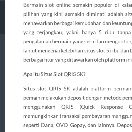
Bermain slot online semakin populer di kalan
pilihan yang kini semakin diminati adalah si
menawarkan berbagai kemudahan dan keuntunga
yang terjangkau, yakni hanya 5 ribu tanp
pengalaman bermain yang seru dan menguntungk
lanjut mengenai kelebihan situs slot 5 ribu d
berbagai fitur yang ditawarkan oleh platform ini
Apa itu Situs Slot QRIS 5K?
Situs slot QRIS 5K adalah platform permai
pemain melakukan deposit dengan metode pemb
menggunakan QRIS (Quick Response Co
memungkinkan transaksi pembayaran menggunak
seperti Dana, OVO, Gopay, dan lainnya. Deposi