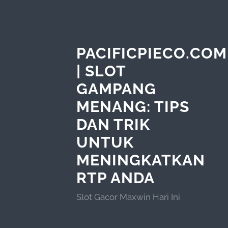
PACIFICPIECO.COM
| SLOT
GAMPANG
MENANG: TIPS
DAN TRIK
UNTUK
MENINGKATKAN
RTP ANDA
Slot Gacor Maxwin Hari Ini