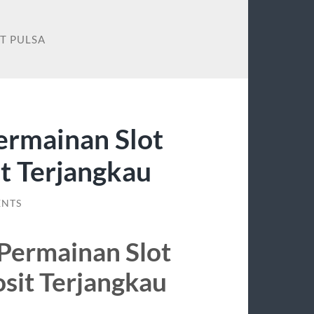
IT PULSA
Permainan Slot
t Terjangkau
ENTS
 Permainan Slot
sit Terjangkau