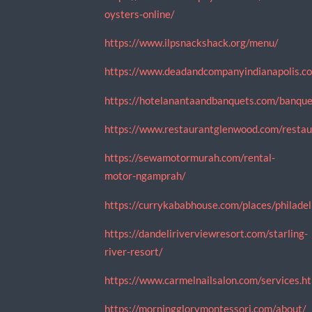
oysters-online/
https://www.ilpsnackshack.org/menu/
https://www.deadandcompanyindianapolis.
https://hotelanantaandbanquets.com/banque
https://www.restaurantglenwood.com/restau
https://sewamotormurah.com/rental-
motor-ngamprah/
https://currykababhouse.com/places/philadel
https://dandeliriverviewresort.com/starling-
river-resort/
https://www.carmelnailsalon.com/services.h
https://morningglorymontessori.com/about/