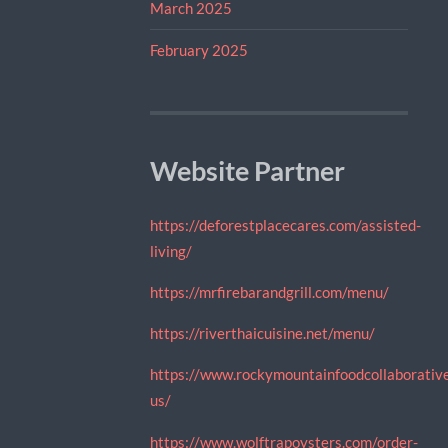
March 2025
February 2025
Website Partner
https://deforestplacecares.com/assisted-
living/
https://mrfirebarandgrill.com/menu/
https://riverthaicuisine.net/menu/
https://www.rockymountainfoodcollaborativ
us/
https://www.wolftrapoysters.com/order-