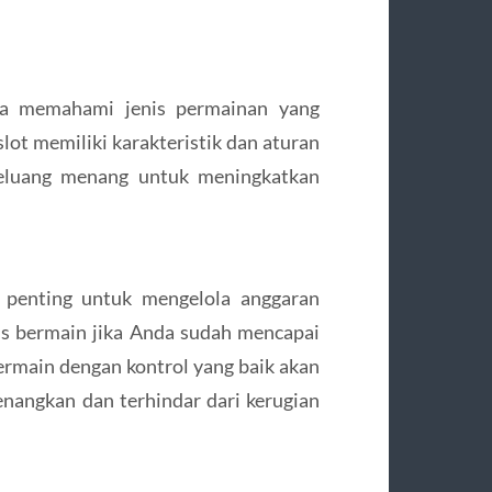
da memahami jenis permainan yang
 slot memiliki karakteristik dan aturan
peluang menang untuk meningkatkan
 penting untuk mengelola anggaran
us bermain jika Anda sudah mencapai
ermain dengan kontrol yang baik akan
angkan dan terhindar dari kerugian