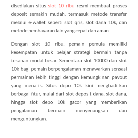
disediakan situs
slot 10 ribu
resmi membuat proses
deposit semakin mudah, termasuk metode transfer
melalui e-wallet seperti slot qris, slot dana 10k, dan
metode pembayaran lain yang cepat dan aman.
Dengan slot 10 ribu, pemain pemula memiliki
kesempatan untuk belajar strategi bermain tanpa
tekanan modal besar. Sementara slot 10000 dan slot
10k bagi pemain berpengalaman menawarkan sensasi
permainan lebih tinggi dengan kemungkinan payout
yang menarik. Situs depo 10k kini menghadirkan
berbagai fitur, mulai dari slot deposit dana, slot dana,
hingga slot depo 10k gacor yang memberikan
pengalaman bermain menyenangkan dan
menguntungkan.