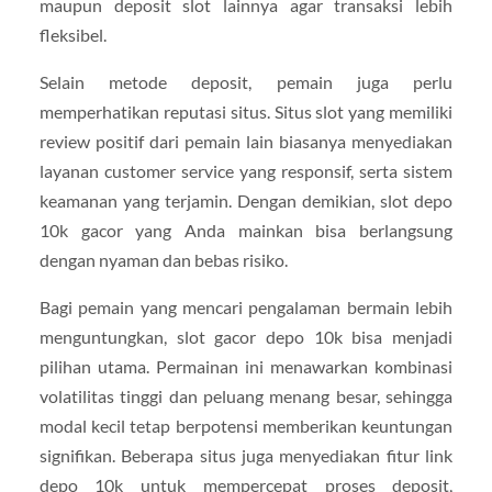
maupun deposit slot lainnya agar transaksi lebih
fleksibel.
Selain metode deposit, pemain juga perlu
memperhatikan reputasi situs. Situs slot yang memiliki
review positif dari pemain lain biasanya menyediakan
layanan customer service yang responsif, serta sistem
keamanan yang terjamin. Dengan demikian, slot depo
10k gacor yang Anda mainkan bisa berlangsung
dengan nyaman dan bebas risiko.
Bagi pemain yang mencari pengalaman bermain lebih
menguntungkan, slot gacor depo 10k bisa menjadi
pilihan utama. Permainan ini menawarkan kombinasi
volatilitas tinggi dan peluang menang besar, sehingga
modal kecil tetap berpotensi memberikan keuntungan
signifikan. Beberapa situs juga menyediakan fitur link
depo 10k untuk mempercepat proses deposit,