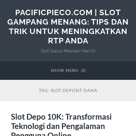
PACIFICPIECO.COM | SLOT
GAMPANG MENANG: TIPS DAN
TRIK UNTUK MENINGKATKAN
RTP ANDA
Slot Gacor Maxwin Hari Ini
SHOW MENU
TAG:
SLOT DEPOSIT DANA
Slot Depo 10K: Transformasi
Teknologi dan Pengalaman
Pengguna Online