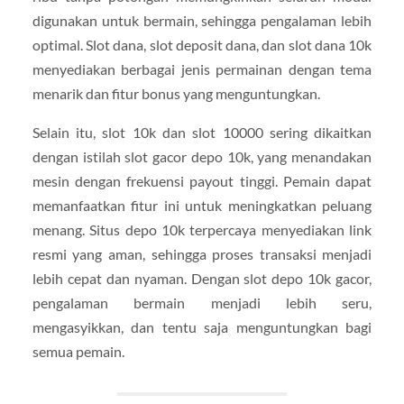
digunakan untuk bermain, sehingga pengalaman lebih
optimal. Slot dana, slot deposit dana, dan slot dana 10k
menyediakan berbagai jenis permainan dengan tema
menarik dan fitur bonus yang menguntungkan.
Selain itu, slot 10k dan slot 10000 sering dikaitkan
dengan istilah slot gacor depo 10k, yang menandakan
mesin dengan frekuensi payout tinggi. Pemain dapat
memanfaatkan fitur ini untuk meningkatkan peluang
menang. Situs depo 10k terpercaya menyediakan link
resmi yang aman, sehingga proses transaksi menjadi
lebih cepat dan nyaman. Dengan slot depo 10k gacor,
pengalaman bermain menjadi lebih seru,
mengasyikkan, dan tentu saja menguntungkan bagi
semua pemain.