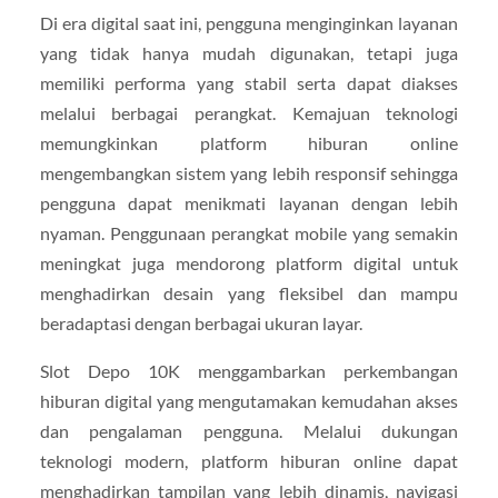
Di era digital saat ini, pengguna menginginkan layanan
yang tidak hanya mudah digunakan, tetapi juga
memiliki performa yang stabil serta dapat diakses
melalui berbagai perangkat. Kemajuan teknologi
memungkinkan platform hiburan online
mengembangkan sistem yang lebih responsif sehingga
pengguna dapat menikmati layanan dengan lebih
nyaman. Penggunaan perangkat mobile yang semakin
meningkat juga mendorong platform digital untuk
menghadirkan desain yang fleksibel dan mampu
beradaptasi dengan berbagai ukuran layar.
Slot Depo 10K menggambarkan perkembangan
hiburan digital yang mengutamakan kemudahan akses
dan pengalaman pengguna. Melalui dukungan
teknologi modern, platform hiburan online dapat
menghadirkan tampilan yang lebih dinamis, navigasi