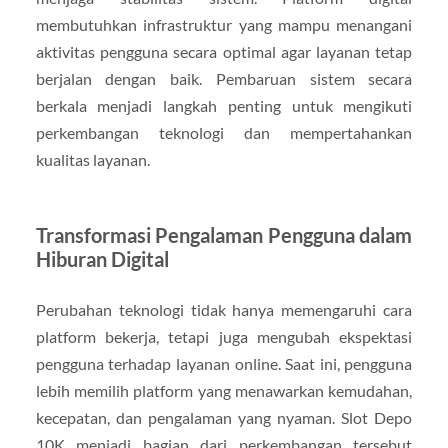
membutuhkan infrastruktur yang mampu menangani
aktivitas pengguna secara optimal agar layanan tetap
berjalan dengan baik. Pembaruan sistem secara
berkala menjadi langkah penting untuk mengikuti
perkembangan teknologi dan mempertahankan
kualitas layanan.
Transformasi Pengalaman Pengguna dalam
Hiburan Digital
Perubahan teknologi tidak hanya memengaruhi cara
platform bekerja, tetapi juga mengubah ekspektasi
pengguna terhadap layanan online. Saat ini, pengguna
lebih memilih platform yang menawarkan kemudahan,
kecepatan, dan pengalaman yang nyaman. Slot Depo
10K menjadi bagian dari perkembangan tersebut