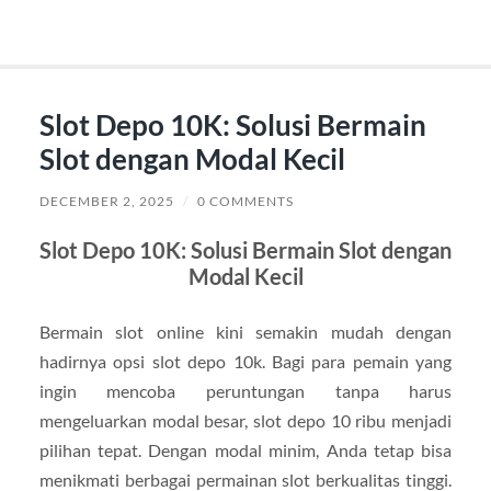
Slot Depo 10K: Solusi Bermain
Slot dengan Modal Kecil
DECEMBER 2, 2025
/
0 COMMENTS
Slot Depo 10K: Solusi Bermain Slot dengan
Modal Kecil
Bermain slot online kini semakin mudah dengan
hadirnya opsi slot depo 10k. Bagi para pemain yang
ingin mencoba peruntungan tanpa harus
mengeluarkan modal besar, slot depo 10 ribu menjadi
pilihan tepat. Dengan modal minim, Anda tetap bisa
menikmati berbagai permainan slot berkualitas tinggi.