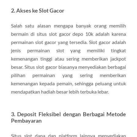
2. Akses ke Slot Gacor
Salah satu alasan mengapa banyak orang memilih
bermain di situs slot gacor depo 10k adalah karena
permainan slot gacor yang tersedia. Slot gacor adalah
jenis permainan slot yang memiliki tingkat
kemenangan tinggi atau sering memberikan jackpot
besar. Situs slot gacor biasanya menyediakan berbagai
pilihan permainan yang sering memberikan
kemenangan kepada pemain, sehingga peluang untuk
mendapatkan hadiah besar lebih terbuka lebar.
3. Deposit Fleksibel dengan Berbagai Metode
Pembayaran
Situs slot dana dan platform lainnya menyediakan