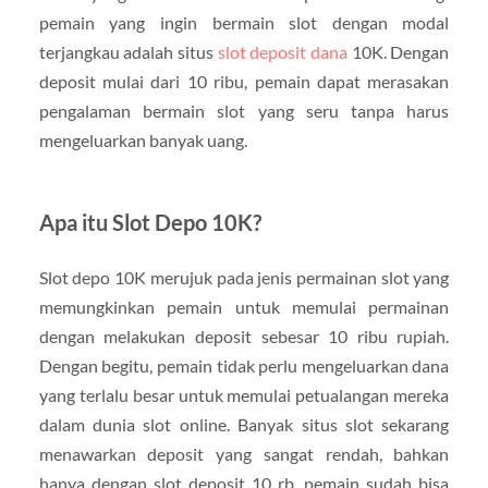
pemain yang ingin bermain slot dengan modal
terjangkau adalah situs
slot deposit dana
10K. Dengan
deposit mulai dari 10 ribu, pemain dapat merasakan
pengalaman bermain slot yang seru tanpa harus
mengeluarkan banyak uang.
Apa itu Slot Depo 10K?
Slot depo 10K merujuk pada jenis permainan slot yang
memungkinkan pemain untuk memulai permainan
dengan melakukan deposit sebesar 10 ribu rupiah.
Dengan begitu, pemain tidak perlu mengeluarkan dana
yang terlalu besar untuk memulai petualangan mereka
dalam dunia slot online. Banyak situs slot sekarang
menawarkan deposit yang sangat rendah, bahkan
hanya dengan slot deposit 10 rb, pemain sudah bisa