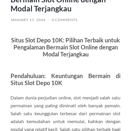
Modal Terjangkau
JANUARY 17, 2026
/
0 COMMENTS
Situs Slot Depo 10K: Pilihan Terbaik untuk
Pengalaman Bermain Slot Online dengan
Modal Terjangkau
Pendahuluan: Keuntungan Bermain di
Situs Slot Depo 10K
Dalam dunia perjudian online, slot menjadi salah satu
permainan yang paling diminati oleh banyak pemain.
Salah satu keunggulan terbesar dari permainan slot
adalah kemudahan untuk memulai, bahkan dengan
modal yang relatif kecil. Salah satu pilihan terbaik bagi