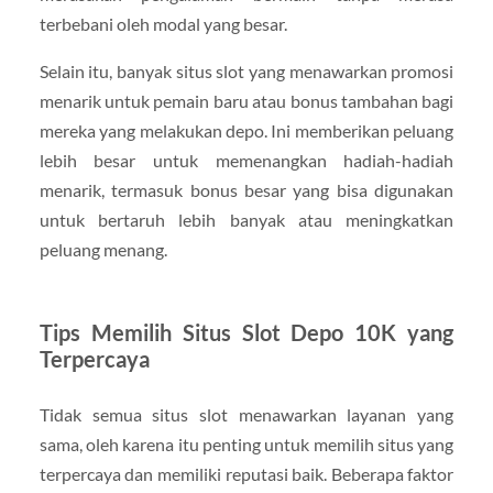
terbebani oleh modal yang besar.
Selain itu, banyak situs slot yang menawarkan promosi
menarik untuk pemain baru atau bonus tambahan bagi
mereka yang melakukan depo. Ini memberikan peluang
lebih besar untuk memenangkan hadiah-hadiah
menarik, termasuk bonus besar yang bisa digunakan
untuk bertaruh lebih banyak atau meningkatkan
peluang menang.
Tips Memilih Situs Slot Depo 10K yang
Terpercaya
Tidak semua situs slot menawarkan layanan yang
sama, oleh karena itu penting untuk memilih situs yang
terpercaya dan memiliki reputasi baik. Beberapa faktor