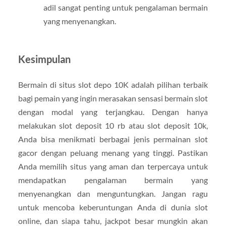
adil sangat penting untuk pengalaman bermain
yang menyenangkan.
Kesimpulan
Bermain di situs slot depo 10K adalah pilihan terbaik
bagi pemain yang ingin merasakan sensasi bermain slot
dengan modal yang terjangkau. Dengan hanya
melakukan slot deposit 10 rb atau slot deposit 10k,
Anda bisa menikmati berbagai jenis permainan slot
gacor dengan peluang menang yang tinggi. Pastikan
Anda memilih situs yang aman dan terpercaya untuk
mendapatkan pengalaman bermain yang
menyenangkan dan menguntungkan. Jangan ragu
untuk mencoba keberuntungan Anda di dunia slot
online, dan siapa tahu, jackpot besar mungkin akan