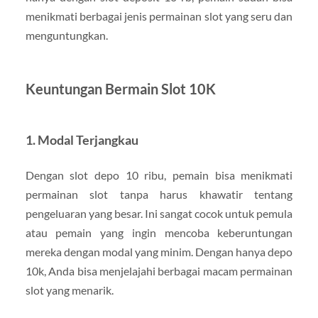
menikmati berbagai jenis permainan slot yang seru dan
menguntungkan.
Keuntungan Bermain Slot 10K
1. Modal Terjangkau
Dengan slot depo 10 ribu, pemain bisa menikmati
permainan slot tanpa harus khawatir tentang
pengeluaran yang besar. Ini sangat cocok untuk pemula
atau pemain yang ingin mencoba keberuntungan
mereka dengan modal yang minim. Dengan hanya depo
10k, Anda bisa menjelajahi berbagai macam permainan
slot yang menarik.