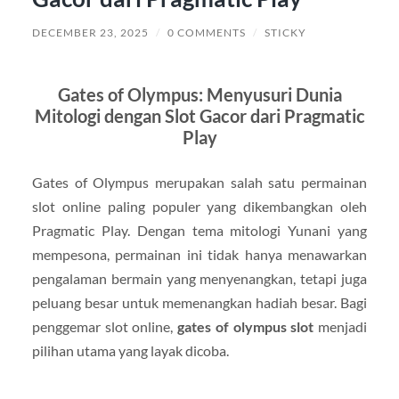
DECEMBER 23, 2025
/
0 COMMENTS
/
STICKY
Gates of Olympus: Menyusuri Dunia
Mitologi dengan Slot Gacor dari Pragmatic
Play
Gates of Olympus merupakan salah satu permainan
slot online paling populer yang dikembangkan oleh
Pragmatic Play. Dengan tema mitologi Yunani yang
mempesona, permainan ini tidak hanya menawarkan
pengalaman bermain yang menyenangkan, tetapi juga
peluang besar untuk memenangkan hadiah besar. Bagi
penggemar slot online,
gates of olympus slot
menjadi
pilihan utama yang layak dicoba.