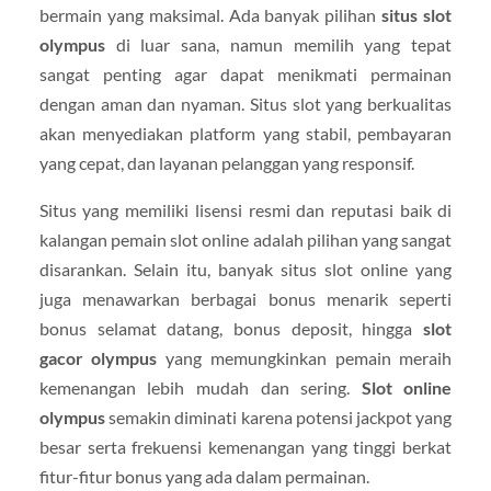
bermain yang maksimal. Ada banyak pilihan
situs slot
olympus
di luar sana, namun memilih yang tepat
sangat penting agar dapat menikmati permainan
dengan aman dan nyaman. Situs slot yang berkualitas
akan menyediakan platform yang stabil, pembayaran
yang cepat, dan layanan pelanggan yang responsif.
Situs yang memiliki lisensi resmi dan reputasi baik di
kalangan pemain slot online adalah pilihan yang sangat
disarankan. Selain itu, banyak situs slot online yang
juga menawarkan berbagai bonus menarik seperti
bonus selamat datang, bonus deposit, hingga
slot
gacor olympus
yang memungkinkan pemain meraih
kemenangan lebih mudah dan sering.
Slot online
olympus
semakin diminati karena potensi jackpot yang
besar serta frekuensi kemenangan yang tinggi berkat
fitur-fitur bonus yang ada dalam permainan.