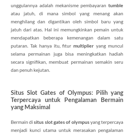
unggulannya adalah mekanisme pembayaran
tumble
atau jatuh, di mana simbol yang menang akan
menghilang dan digantikan oleh simbol baru yang
jatuh dari atas. Hal ini memungkinkan pemain untuk
mendapatkan beberapa kemenangan dalam satu
putaran. Tak hanya itu, fitur
multiplier
yang muncul
selama permainan juga bisa meningkatkan hadiah
secara signifikan, membuat permainan semakin seru
dan penuh kejutan.
Situs Slot Gates of Olympus: Pilih yang
Terpercaya untuk Pengalaman Bermain
yang Maksimal
Bermain di
situs slot gates of olympus
yang terpercaya
menjadi kunci utama untuk merasakan pengalaman