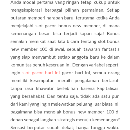
Anda modal pertama yang ringan tetapi cukup untuk
mengeksplorasi berbagai pilihan permainan. Setiap
putaran memberi harapan baru, terutama ketika Anda
menjelajahi slot gacor bonus new member, di mana
kemenangan besar bisa terjadi kapan saja! Bonus
semakin memikat saat kita bicara tentang slot bonus
new member 100 di awal, sebuah tawaran fantastis
yang siap menyambut setiap anggota baru ke dalam
komunitas penuh keseruan ini. Dengan variabel seperti
login
slot gacor hari ini
gacor hari ini, semua orang
memiliki kesempatan meraih pengalaman bertaruh
tanpa rasa khawatir berlebihan karena kapitalisasi
yang bersahabat. Dan tentu saja, tidak ada satu pun
dari kami yang ingin melewatkan peluang luar biasa ini;
bagaimana bisa menolak bonus new member 100 di
depan sebagai langkah strategis menuju kemenangan?
Sensasi berputar sudah dekat; hanya tunggu waktu