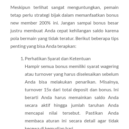
Meskipun terlihat sangat menguntungkan, pemain
tetap perlu strategi bijak dalam memanfaatkan bonus
new member 200% ini. Jangan sampai bonus besar
justru membuat Anda cepat kehilangan saldo karena
pola bermain yang tidak teratur. Berikut beberapa tips
penting yang bisa Anda terapkan:
Perhatikan Syarat dan Ketentuan
Hampir semua bonus memiliki syarat wagering
atau turnover yang harus diselesaikan sebelum
Anda bisa melakukan penarikan. Misalnya,
turnover 15x dari total deposit dan bonus. Ini
berarti Anda harus memainkan saldo Anda
secara aktif hingga jumlah taruhan Anda
mencapai nilai tersebut. Pastikan Anda
membaca aturan ini secara detail agar tidak
kecewa di kemudian hari.