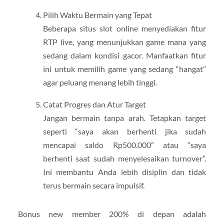
Pilih Waktu Bermain yang Tepat
Beberapa situs slot online menyediakan fitur
RTP live, yang menunjukkan game mana yang
sedang dalam kondisi gacor. Manfaatkan fitur
ini untuk memilih game yang sedang “hangat”
agar peluang menang lebih tinggi.
Catat Progres dan Atur Target
Jangan bermain tanpa arah. Tetapkan target
seperti “saya akan berhenti jika sudah
mencapai saldo Rp500.000” atau “saya
berhenti saat sudah menyelesaikan turnover”.
Ini membantu Anda lebih disiplin dan tidak
terus bermain secara impulsif.
Bonus new member 200% di depan adalah