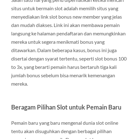
situs untuk bermain slot adalah memilih situs yang
menyediakan link slot bonus new member yang jelas
dan mudah diakses. Link ini akan membawa pemain
langsung ke halaman pendaftaran dan memungkinkan
mereka untuk segera menikmati bonus yang
ditawarkan. Dalam beberapa kasus, bonus ini juga
disertai dengan syarat tertentu, seperti slot bonus 100
to 3x, yang berarti pemain harus bertaruh tiga kali
jumlah bonus sebelum bisa menarik kemenangan
mereka.
Beragam Pilihan Slot untuk Pemain Baru
Pemain baru yang baru mengenal dunia slot online
tentu akan disuguhkan dengan berbagai pilihan