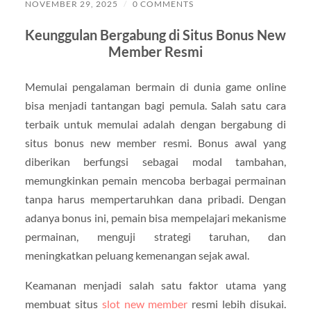
NOVEMBER 29, 2025
/
0 COMMENTS
Keunggulan Bergabung di Situs Bonus New
Member Resmi
Memulai pengalaman bermain di dunia game online
bisa menjadi tantangan bagi pemula. Salah satu cara
terbaik untuk memulai adalah dengan bergabung di
situs bonus new member resmi. Bonus awal yang
diberikan berfungsi sebagai modal tambahan,
memungkinkan pemain mencoba berbagai permainan
tanpa harus mempertaruhkan dana pribadi. Dengan
adanya bonus ini, pemain bisa mempelajari mekanisme
permainan, menguji strategi taruhan, dan
meningkatkan peluang kemenangan sejak awal.
Keamanan menjadi salah satu faktor utama yang
membuat situs
slot new member
resmi lebih disukai.