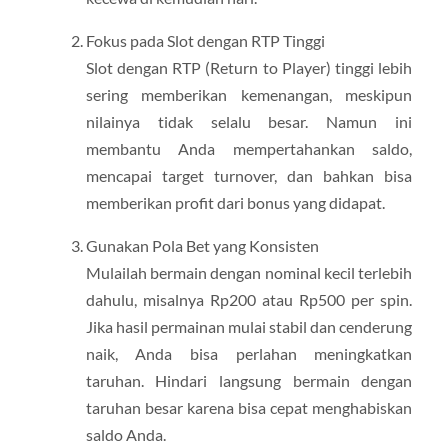
Fokus pada Slot dengan RTP Tinggi
Slot dengan RTP (Return to Player) tinggi lebih
sering memberikan kemenangan, meskipun
nilainya tidak selalu besar. Namun ini
membantu Anda mempertahankan saldo,
mencapai target turnover, dan bahkan bisa
memberikan profit dari bonus yang didapat.
Gunakan Pola Bet yang Konsisten
Mulailah bermain dengan nominal kecil terlebih
dahulu, misalnya Rp200 atau Rp500 per spin.
Jika hasil permainan mulai stabil dan cenderung
naik, Anda bisa perlahan meningkatkan
taruhan. Hindari langsung bermain dengan
taruhan besar karena bisa cepat menghabiskan
saldo Anda.