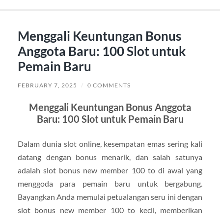
Menggali Keuntungan Bonus
Anggota Baru: 100 Slot untuk
Pemain Baru
FEBRUARY 7, 2025
/
0 COMMENTS
Menggali Keuntungan Bonus Anggota
Baru: 100 Slot untuk Pemain Baru
Dalam dunia slot online, kesempatan emas sering kali
datang dengan bonus menarik, dan salah satunya
adalah slot bonus new member 100 to di awal yang
menggoda para pemain baru untuk bergabung.
Bayangkan Anda memulai petualangan seru ini dengan
slot bonus new member 100 to kecil, memberikan