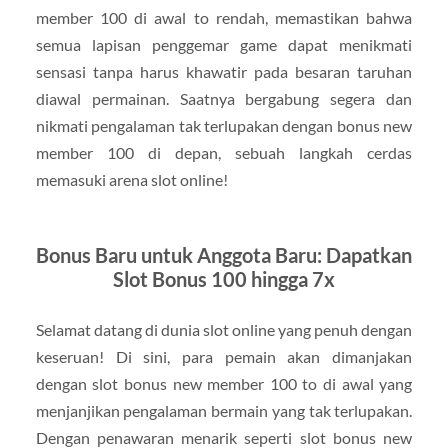
member 100 di awal to rendah, memastikan bahwa
semua lapisan penggemar game dapat menikmati
sensasi tanpa harus khawatir pada besaran taruhan
diawal permainan. Saatnya bergabung segera dan
nikmati pengalaman tak terlupakan dengan bonus new
member 100 di depan, sebuah langkah cerdas
memasuki arena slot online!
Bonus Baru untuk Anggota Baru: Dapatkan
Slot Bonus 100 hingga 7x
Selamat datang di dunia slot online yang penuh dengan
keseruan! Di sini, para pemain akan dimanjakan
dengan slot bonus new member 100 to di awal yang
menjanjikan pengalaman bermain yang tak terlupakan.
Dengan penawaran menarik seperti slot bonus new