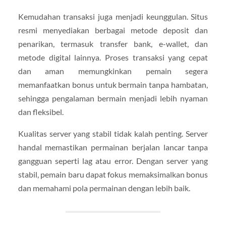
Kemudahan transaksi juga menjadi keunggulan. Situs
resmi menyediakan berbagai metode deposit dan
penarikan, termasuk transfer bank, e-wallet, dan
metode digital lainnya. Proses transaksi yang cepat
dan aman memungkinkan pemain segera
memanfaatkan bonus untuk bermain tanpa hambatan,
sehingga pengalaman bermain menjadi lebih nyaman
dan fleksibel.
Kualitas server yang stabil tidak kalah penting. Server
handal memastikan permainan berjalan lancar tanpa
gangguan seperti lag atau error. Dengan server yang
stabil, pemain baru dapat fokus memaksimalkan bonus
dan memahami pola permainan dengan lebih baik.