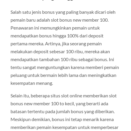
Salah satu jenis bonus yang paling banyak dicari oleh
pemain baru adalah slot bonus new member 100.
Penawaran ini memungkinkan pemain untuk
mendapatkan bonus hingga 100% dari deposit
pertama mereka. Artinya, jika seorang pemain
melakukan deposit sebesar 100 ribu, mereka akan
mendapatkan tambahan 100 ribu sebagai bonus. Ini
tentu sangat menguntungkan karena memberi pemain
peluang untuk bermain lebih lama dan meningkatkan
kesempatan menang.
Selain itu, beberapa situs slot online memberikan slot
bonus new member 100 to kecil, yang berarti ada
batasan tertentu pada jumlah bonus yang diberikan.
Meskipun demikian, bonus ini tetap menarik karena
memberikan pemain kesempatan untuk memperbesar