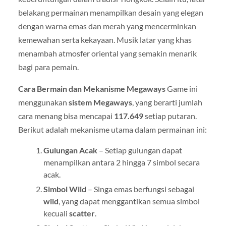
belakang permainan menampilkan desain yang elegan
dengan warna emas dan merah yang mencerminkan
kemewahan serta kekayaan. Musik latar yang khas
menambah atmosfer oriental yang semakin menarik
bagi para pemain.
Cara Bermain dan Mekanisme Megaways
Game ini
menggunakan
sistem Megaways
, yang berarti jumlah
cara menang bisa mencapai
117.649
setiap putaran.
Berikut adalah mekanisme utama dalam permainan ini:
Gulungan Acak
– Setiap gulungan dapat
menampilkan antara 2 hingga 7 simbol secara
acak.
Simbol Wild
– Singa emas berfungsi sebagai
wild
, yang dapat menggantikan semua simbol
kecuali
scatter
.