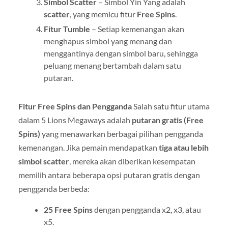
Simbol Scatter
– Simbol Yin Yang adalah
scatter
, yang memicu fitur
Free Spins
.
Fitur Tumble
– Setiap kemenangan akan
menghapus simbol yang menang dan
menggantinya dengan simbol baru, sehingga
peluang menang bertambah dalam satu
putaran.
Fitur Free Spins dan Pengganda
Salah satu fitur utama
dalam 5 Lions Megaways adalah
putaran gratis (Free
Spins)
yang menawarkan berbagai pilihan pengganda
kemenangan. Jika pemain mendapatkan
tiga atau lebih
simbol scatter
, mereka akan diberikan kesempatan
memilih antara beberapa opsi putaran gratis dengan
pengganda berbeda:
25 Free Spins
dengan pengganda x2, x3, atau
x5.