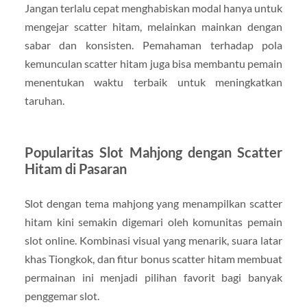
Jangan terlalu cepat menghabiskan modal hanya untuk
mengejar scatter hitam, melainkan mainkan dengan
sabar dan konsisten. Pemahaman terhadap pola
kemunculan scatter hitam juga bisa membantu pemain
menentukan waktu terbaik untuk meningkatkan
taruhan.
Popularitas Slot Mahjong dengan Scatter
Hitam di Pasaran
Slot dengan tema mahjong yang menampilkan scatter
hitam kini semakin digemari oleh komunitas pemain
slot online. Kombinasi visual yang menarik, suara latar
khas Tiongkok, dan fitur bonus scatter hitam membuat
permainan ini menjadi pilihan favorit bagi banyak
penggemar slot.