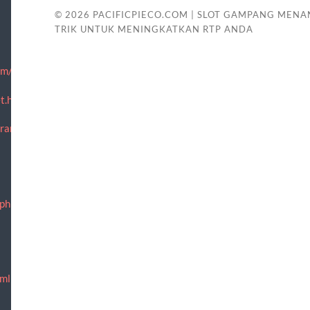
© 2026
PACIFICPIECO.COM | SLOT GAMPANG MENAN
TRIK UNTUK MENINGKATKAN RTP ANDA
com/home
t.html
rant
phia
tml