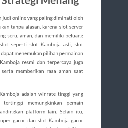
 judi online yang paling diminati oleh
ukan tanpa alasan, karena slot server
g seru, aman, dan memiliki peluang
lot seperti slot Kamboja asli, slot
n dapat menemukan pilihan permainan
 Kamboja resmi dan terpercaya juga
ar serta memberikan rasa aman saat
 Kamboja adalah winrate tinggi yang
e tertinggi memungkinkan pemain
dingkan platform lain. Selain itu,
super gacor dan slot Kamboja gacor