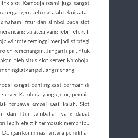
link slot Kamboja resmi juga sangat
ak terganggu oleh masalah teknis atau
, memahami fitur dan simbol pada slot
ancang strategi yang lebih efektif.
a winrate tertinggi menjadi strategi
roleh kemenangan. Jangan lupa untuk
kan oleh situs slot server Kamboja,
 meningkatkan peluang menang.
 modal sangat penting saat bermain di
t server Kamboja yang gacor, pemain
dak terbawa emosi saat kalah. Slot
n dan fitur tambahan yang dapat
n lebih efektif, termasuk memantau
. Dengan kombinasi antara pemilihan