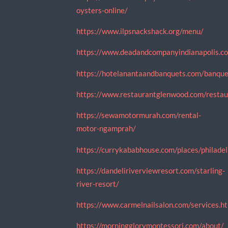
oysters-online/
https://www.ilpsnackshack.org/menu/
https://www.deadandcompanyindianapolis.
https://hotelanantaandbanquets.com/banque
https://www.restaurantglenwood.com/restau
https://sewamotormurah.com/rental-
motor-ngamprah/
https://currykababhouse.com/places/philadel
https://dandeliriverviewresort.com/starling-
river-resort/
https://www.carmelnailsalon.com/services.h
https://morningglorymontessori.com/about/