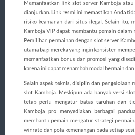
Memanfaatkan link slot server Kamboja atau 
dianjurkan. Link resmi ini memastikan Anda tid
risiko keamanan dari situs ilegal. Selain itu
Kamboja VIP dapat membantu pemain dalam mer
Pemilihan permainan dengan slot server Kamboj
utama bagi mereka yang ingin konsisten mempe
memanfaatkan bonus dan promosi yang disedia
karena ini dapat menambah modal bermain dan
Selain aspek teknis, disiplin dan pengelolaan
slot Kamboja. Meskipun ada banyak versi slo
tetap perlu mengatur batas taruhan dan ti
Kamboja pro menyediakan berbagai pandua
membantu pemain mengatur strategi permaina
winrate dan pola kemenangan pada setiap sesi