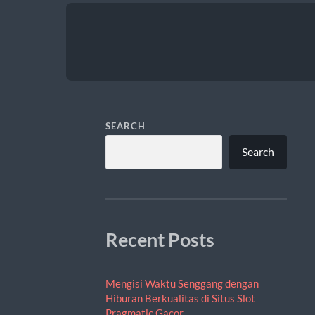
SEARCH
Search
Recent Posts
Mengisi Waktu Senggang dengan
Hiburan Berkualitas di Situs Slot
Pragmatic Gacor