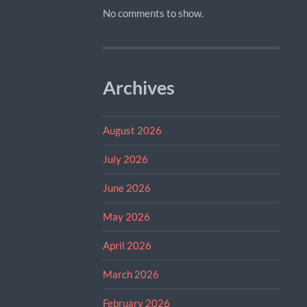
No comments to show.
Archives
August 2026
July 2026
June 2026
May 2026
April 2026
March 2026
February 2026