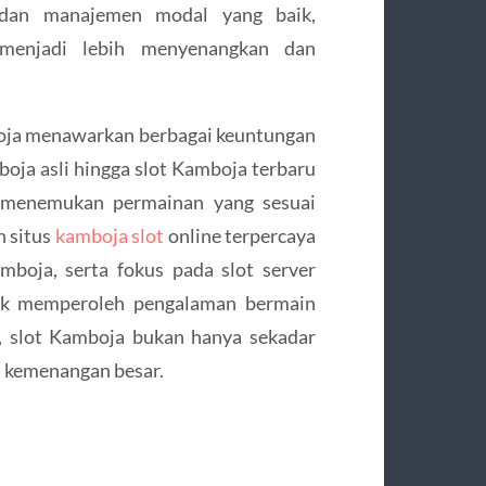
, dan manajemen modal yang baik,
menjadi lebih menyenangkan dan
oja menawarkan berbagai keuntungan
boja asli hingga slot Kamboja terbaru
t menemukan permainan yang sesuai
h situs
kamboja slot
online terpercaya
mboja, serta fokus pada slot server
tuk memperoleh pengalaman bermain
, slot Kamboja bukan hanya sekadar
h kemenangan besar.