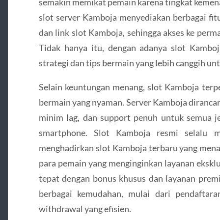
semakin memikat pemain karena tingkat kemena
slot server Kamboja menyediakan berbagai fitu
dan link slot Kamboja, sehingga akses ke perm
Tidak hanya itu, dengan adanya slot Kambo
strategi dan tips bermain yang lebih canggih 
Selain keuntungan menang, slot Kamboja ter
bermain yang nyaman. Server Kamboja dirancan
minim lag, dan support penuh untuk semua je
smartphone. Slot Kamboja resmi selalu m
menghadirkan slot Kamboja terbaru yang menari
para pemain yang menginginkan layanan eksklus
tepat dengan bonus khusus dan layanan prem
berbagai kemudahan, mulai dari pendaftara
withdrawal yang efisien.