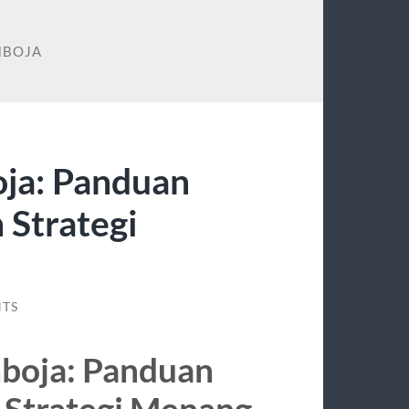
MBOJA
ja: Panduan
 Strategi
TS
boja: Panduan
 Strategi Menang