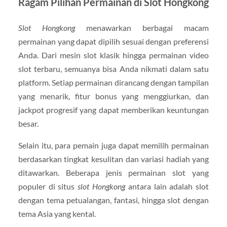
Ragam Pilihan Permainan di Slot Hongkong
Slot Hongkong
menawarkan berbagai macam
permainan yang dapat dipilih sesuai dengan preferensi
Anda. Dari mesin slot klasik hingga permainan video
slot terbaru, semuanya bisa Anda nikmati dalam satu
platform. Setiap permainan dirancang dengan tampilan
yang menarik, fitur bonus yang menggiurkan, dan
jackpot progresif yang dapat memberikan keuntungan
besar.
Selain itu, para pemain juga dapat memilih permainan
berdasarkan tingkat kesulitan dan variasi hadiah yang
ditawarkan. Beberapa jenis permainan slot yang
populer di situs
slot Hongkong
antara lain adalah slot
dengan tema petualangan, fantasi, hingga slot dengan
tema Asia yang kental.