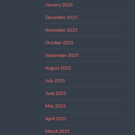
January 2026
December 2025
November 2025
October 2025
September 2025
August 2025
July 2025
June 2025
May 2025
April 2025
March 2025