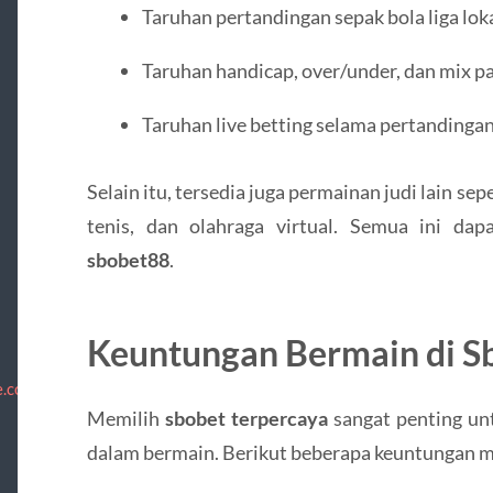
Taruhan pertandingan sepak bola liga lok
Taruhan handicap, over/under, dan mix pa
Taruhan live betting selama pertandinga
Selain itu, tersedia juga permainan judi lain sep
tenis, dan olahraga virtual. Semua ini da
sbobet88
.
Keuntungan Bermain di S
e.com/about-
Memilih
sbobet terpercaya
sangat penting u
dalam bermain. Berikut beberapa keuntungan