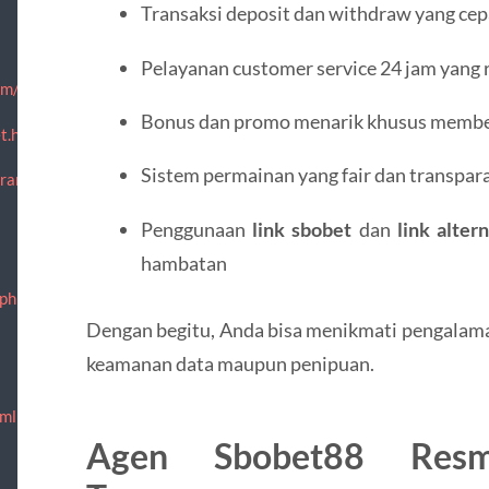
Transaksi deposit dan withdraw yang ce
Pelayanan customer service 24 jam yang 
com/home
Bonus dan promo menarik khusus membe
t.html
Sistem permainan yang fair dan transpar
rant
Penggunaan
link sbobet
dan
link alter
hambatan
phia
Dengan begitu, Anda bisa menikmati pengalama
keamanan data maupun penipuan.
tml
Agen Sbobet88 Resm