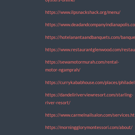
https://www.ilpsnackshack.org/menu/
https://www.deadandcompanyindianapolis.
https://hotelanantaandbanquets.com/banque
https://www.restaurantglenwood.com/restau
https://sewamotormurah.com/rental-
motor-ngamprah/
https://currykababhouse.com/places/philadel
https://dandeliriverviewresort.com/starling-
river-resort/
https://www.carmelnailsalon.com/services.h
https://morningglorymontessori.com/about/