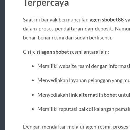
Terpercaya
Saat ini banyak bermunculan
agen sbobet88
ya
dalam proses pendaftaran dan deposit. Namun
benar-benar resmi dan sudah berlisensi.
Ciri-ciri
agen sbobet
resmi antara lain:
Memiliki website resmi dengan informasi 
Menyediakan layanan pelanggan yang m
Menyediakan
link alternatif sbobet
untuk
Memiliki reputasi baik di kalangan pemain
Dengan mendaftar melalui agen resmi, proses