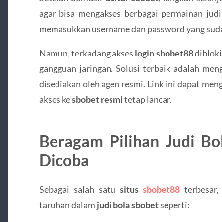
agar bisa mengakses berbagai permainan judi
memasukkan username dan password yang sudah
Namun, terkadang akses
login sbobet88
dibloki
gangguan jaringan. Solusi terbaik adalah me
disediakan oleh agen resmi. Link ini dapat me
akses ke
sbobet resmi
tetap lancar.
Beragam Pilihan Judi Bo
Dicoba
Sebagai salah satu
situs
sbobet88
terbesar
taruhan dalam
judi bola sbobet
seperti: