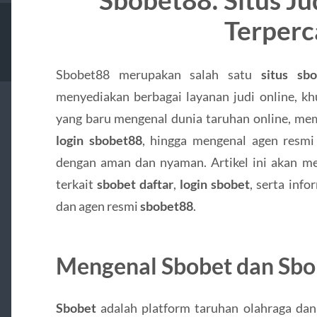
Terperc
Sbobet88 merupakan salah satu
situs sb
menyediakan berbagai layanan judi online, k
yang baru mengenal dunia taruhan online, m
login sbobet88
, hingga mengenal agen resmi
dengan aman dan nyaman. Artikel ini akan me
terkait
sbobet daftar
,
login sbobet
, serta inf
dan agen resmi
sbobet88
.
Mengenal Sbobet dan Sb
Sbobet
adalah platform taruhan olahraga dan