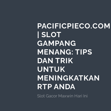
PACIFICPIECO.COM
| SLOT
GAMPANG
MENANG: TIPS
DAN TRIK
UNTUK
MENINGKATKAN
RTP ANDA
Slot Gacor Maxwin Hari Ini