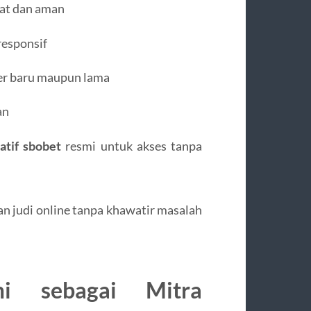
pat dan aman
responsif
r baru maupun lama
an
natif sbobet
resmi untuk akses tanpa
n judi online tanpa khawatir masalah
i sebagai Mitra