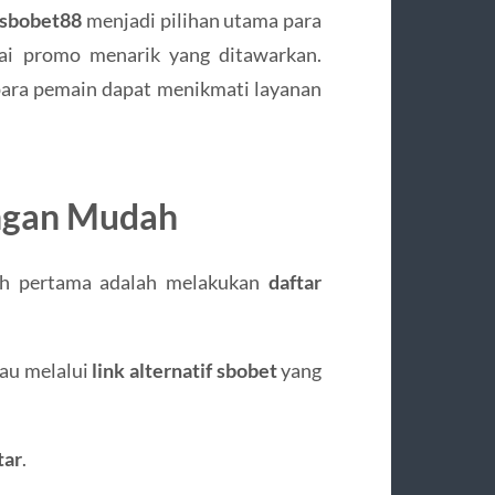
sbobet88
menjadi pilihan utama para
ai promo menarik yang ditawarkan.
para pemain dapat menikmati layanan
engan Mudah
ah pertama adalah melakukan
daftar
au melalui
link alternatif sbobet
yang
tar
.