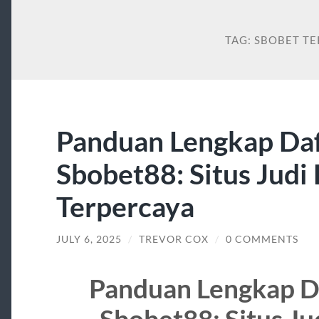
TAG:
SBOBET T
Panduan Lengkap Daf
Sbobet88: Situs Judi
Terpercaya
JULY 6, 2025
/
TREVOR COX
/
0 COMMENTS
Panduan Lengkap Da
Sbobet88: Situs Ju