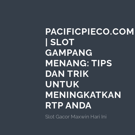
PACIFICPIECO.COM
| SLOT
GAMPANG
MENANG: TIPS
DAN TRIK
UNTUK
MENINGKATKAN
RTP ANDA
Slot Gacor Maxwin Hari Ini