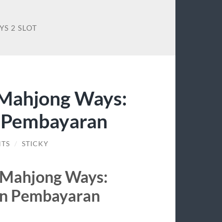
S 2 SLOT
 Mahjong Ways:
 Pembayaran
TS
/
STICKY
i Mahjong Ways:
an Pembayaran