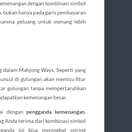
 kemenangan dengan kombinasi simbol
an, bukan hanya pada garis pembayaran
 karena peluang untuk menang lebih
ing dalam Mahjong Ways. Seperti yang
uncul di gulungan akan memicu fitur
tar gulungan tanpa mempertaruhkan
endapatkan kemenangan besar.
rtai dengan
pengganda kemenangan
.
g Anda terima dari kombinasi simbol
ganda ini bisa meningkat seiring