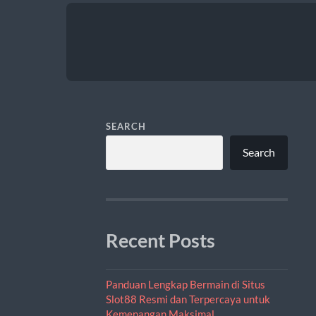
SEARCH
Search
Recent Posts
Panduan Lengkap Bermain di Situs
Slot88 Resmi dan Terpercaya untuk
Kemenangan Maksimal