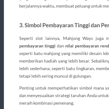
berjalannya waktu, membuat peluang untuk mer
3.
Simbol Pembayaran Tinggi dan P
Seperti slot lainnya, Mahjong Ways juga 
pembayaran tinggi
dan
nilai pembayaran ren
seperti batu mahjong yang memiliki desain leb
memberikan hadiah yang lebih besar. Sebalikn
lebih sederhana, seperti batu lingkaran, mem
tetapi lebih sering muncul di gulungan.
Penting untuk memperhatikan simbol mana yan
dan menyesuaikan strategi taruhan Anda untu
meraih kombinasi pemenang.