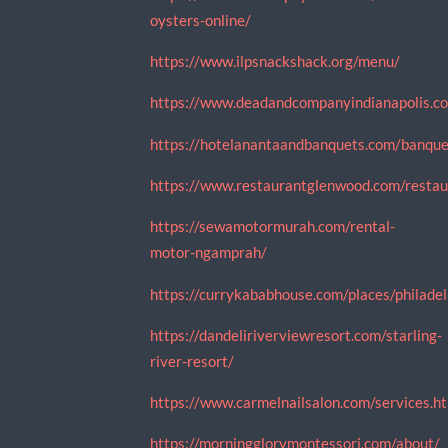
oysters-online/
https://www.ilpsnackshack.org/menu/
https://www.deadandcompanyindianapolis.
https://hotelanantaandbanquets.com/banque
https://www.restaurantglenwood.com/restau
https://sewamotormurah.com/rental-
motor-ngamprah/
https://currykababhouse.com/places/philadel
https://dandeliriverviewresort.com/starling-
river-resort/
https://www.carmelnailsalon.com/services.h
https://morningglorymontessori.com/about/