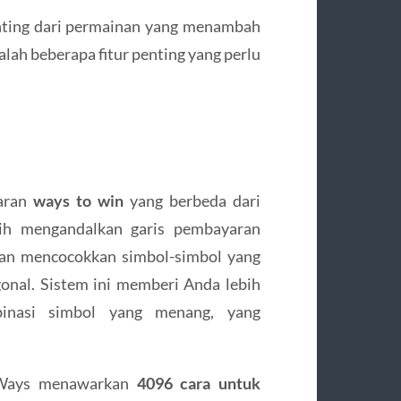
nting dari permainan yang menambah
lah beberapa fitur penting yang perlu
aran
ways to win
yang berbeda dari
alih mengandalkan garis pembayaran
an mencocokkan simbol-simbol yang
agonal. Sistem ini memberi Anda lebih
inasi simbol yang menang, yang
Ways menawarkan
4096 cara untuk