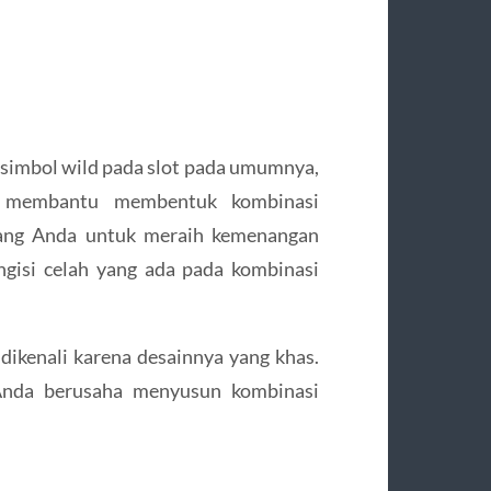
 simbol wild pada slot pada umumnya,
k membantu membentuk kombinasi
uang Anda untuk meraih kemenangan
gisi celah yang ada pada kombinasi
 dikenali karena desainnya yang khas.
 Anda berusaha menyusun kombinasi