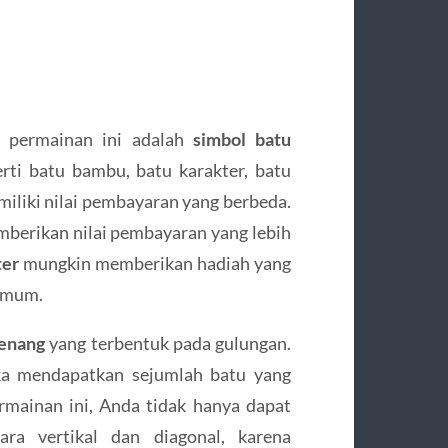
 permainan ini adalah
simbol batu
erti batu bambu, batu karakter, batu
emiliki nilai pembayaran yang berbeda.
mberikan nilai pembayaran yang lebih
ter
mungkin memberikan hadiah yang
umum.
enang
yang terbentuk pada gulungan.
ka mendapatkan sejumlah batu yang
mainan ini, Anda tidak hanya dapat
ara vertikal dan diagonal, karena