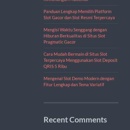
Panduan Lengkap Memilih Platform
Slot Gacor dan Slot Resmi Terpercaya
Mengisi Waktu Senggang dengan
Hiburan Berkualitas di Situs Slot
Pragmatic Gacor
Cara Mudah Bermain di Situs Slot
Terpercaya Menggunakan Slot Deposit
QRIS 5 Ribu
Mengenal Slot Demo Modern dengan
Fitur Lengkap dan Tema Variatif
Recent Comments