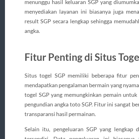
menunggu hasil keluaran SGP yang diumumkan 
menyediakan layanan ini biasanya juga men
result SGP secara lengkap sehingga memudah
angka.
Fitur Penting di Situs Tog
Situs togel SGP memiliki beberapa fitur p
mendapatkan pengalaman bermain yang nyaman 
togel SGP yang memungkinkan pemain untuk 
pengundian angka toto SGP. Fitur ini sangat b
transparansi hasil permainan.
Selain itu, pengeluaran SGP yang lengkap 
tersendiri. Data pengeluaran ini biasanya