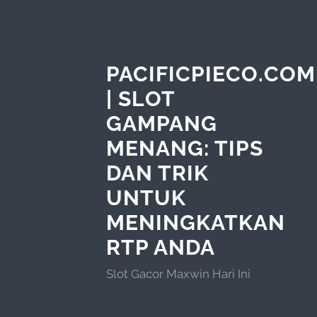
PACIFICPIECO.COM
| SLOT
GAMPANG
MENANG: TIPS
DAN TRIK
UNTUK
MENINGKATKAN
RTP ANDA
Slot Gacor Maxwin Hari Ini