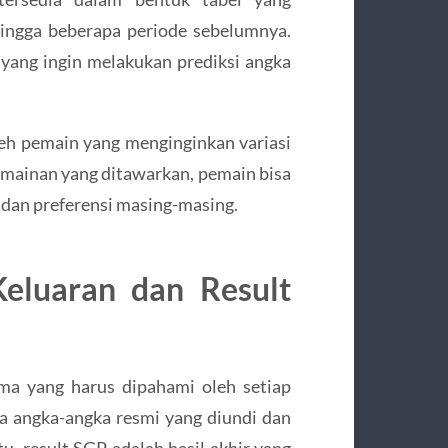
ingga beberapa periode sebelumnya.
 yang ingin melakukan prediksi angka
oleh pemain yang menginginkan variasi
rmainan yang ditawarkan, pemain bisa
i dan preferensi masing-masing.
eluaran dan Result
ma yang harus dipahami oleh setiap
 angka-angka resmi yang diundi dan
, result SGP adalah hasil akhir yang