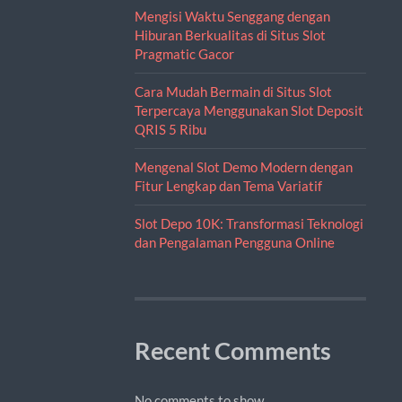
Mengisi Waktu Senggang dengan
Hiburan Berkualitas di Situs Slot
Pragmatic Gacor
Cara Mudah Bermain di Situs Slot
Terpercaya Menggunakan Slot Deposit
QRIS 5 Ribu
Mengenal Slot Demo Modern dengan
Fitur Lengkap dan Tema Variatif
Slot Depo 10K: Transformasi Teknologi
dan Pengalaman Pengguna Online
Recent Comments
No comments to show.