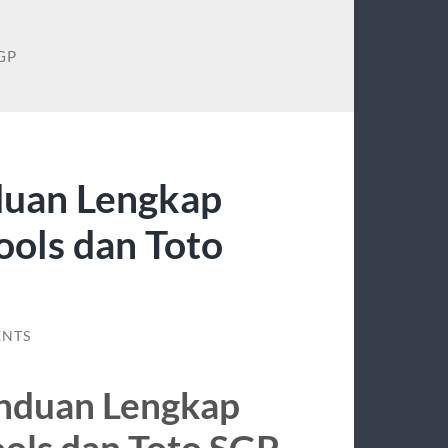
GP
nduan Lengkap
ools dan Toto
ENTS
anduan Lengkap
ols dan Toto SGP