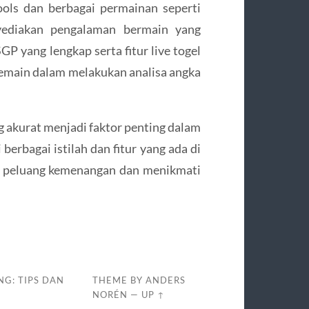
ols dan berbagai permainan seperti
yediakan pengalaman bermain yang
P yang lengkap serta fitur live togel
main dalam melakukan analisa angka
g akurat menjadi faktor penting dalam
erbagai istilah dan fitur yang ada di
n peluang kemenangan dan menikmati
G: TIPS DAN
THEME BY
ANDERS
NORÉN
—
UP ↑