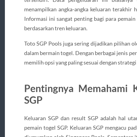
menampilkan angka-angka keluaran terakhir h
Informasi ini sangat penting bagi para pemain
berdasarkan tren keluaran.
Toto SGP Pools juga sering dijadikan pilihan 
dalam bermain togel. Dengan berbagai jenis pe
memilih opsi yang paling sesuai dengan strateg
Pentingnya Memahami K
SGP
Keluaran SGP dan result SGP adalah hal uta
pemain togel SGP. Keluaran SGP mengacu pada
diumumkan oleh Singapore Pools. Sementara itu