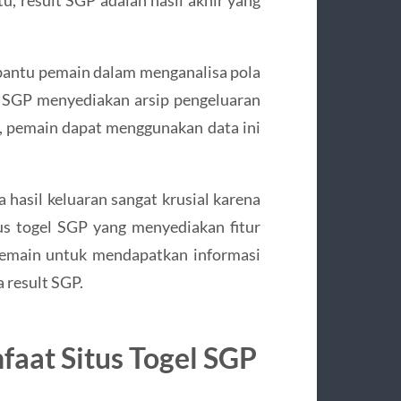
antu pemain dalam menganalisa pola
el SGP menyediakan arsip pengeluaran
n, pemain dapat menggunakan data ini
hasil keluaran sangat krusial karena
us togel SGP yang menyediakan fitur
pemain untuk mendapatkan informasi
 result SGP.
faat Situs Togel SGP