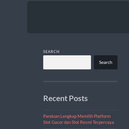
SEARCH
Search
Recent Posts
Panduan Lengkap Memilih Platform
Slot Gacor dan Slot Resmi Terpercaya