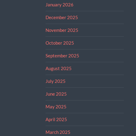
January 2026
December 2025
November 2025
October 2025
September 2025
August 2025
July 2025
June 2025
May 2025
April 2025
March 2025