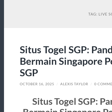
TAG:
LIVE S
Situs Togel SGP: Pa
Bermain Singapore P
SGP
OCTOBER 16, 2025
/
ALEXIS TAYLOR
/
0 COMM
Situs Togel SGP: P
Bermain Singapore Po