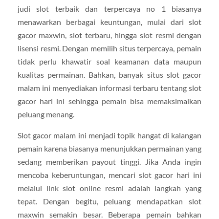
judi slot terbaik dan terpercaya no 1 biasanya
menawarkan berbagai keuntungan, mulai dari slot
gacor maxwin, slot terbaru, hingga slot resmi dengan
lisensi resmi. Dengan memilih situs terpercaya, pemain
tidak perlu khawatir soal keamanan data maupun
kualitas permainan. Bahkan, banyak situs slot gacor
malam ini menyediakan informasi terbaru tentang slot
gacor hari ini sehingga pemain bisa memaksimalkan
peluang menang.
Slot gacor malam ini menjadi topik hangat di kalangan
pemain karena biasanya menunjukkan permainan yang
sedang memberikan payout tinggi. Jika Anda ingin
mencoba keberuntungan, mencari slot gacor hari ini
melalui link slot online resmi adalah langkah yang
tepat. Dengan begitu, peluang mendapatkan slot
maxwin semakin besar. Beberapa pemain bahkan