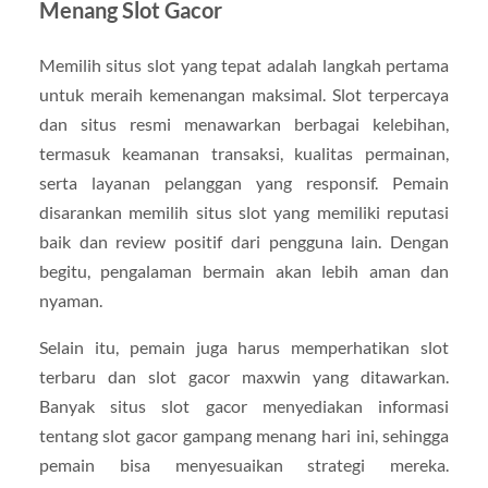
Menang Slot Gacor
Memilih situs slot yang tepat adalah langkah pertama
untuk meraih kemenangan maksimal. Slot terpercaya
dan situs resmi menawarkan berbagai kelebihan,
termasuk keamanan transaksi, kualitas permainan,
serta layanan pelanggan yang responsif. Pemain
disarankan memilih situs slot yang memiliki reputasi
baik dan review positif dari pengguna lain. Dengan
begitu, pengalaman bermain akan lebih aman dan
nyaman.
Selain itu, pemain juga harus memperhatikan slot
terbaru dan slot gacor maxwin yang ditawarkan.
Banyak situs slot gacor menyediakan informasi
tentang slot gacor gampang menang hari ini, sehingga
pemain bisa menyesuaikan strategi mereka.