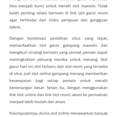
bisa menjadi kunci untuk meraih slot maxwin. Tidak
kalah penting, selalu bermain di link slot gacor resmi
agar terhindar dari risiko penipuan dan gangguan
teknis.
Dengan kombinasi pemilihan situs yang tepat,
memanfaatkan slot gacor gampang maxwin, dan
mengikuti strategi bermain yang cermat, pemain dapat
meningkatkan peluang mereka untuk menang. Slot
gacor hari ini, slot terbaru, dan slot resmi yang tersedia
di situs judi slot online gampang menang memberikan
kesempatan bagi setiap pemain untuk meraih
kemenangan besar. Selain itu, dengan menggunakan
link slot online dan link slot resmi, akses ke permainan
menjadi lebih mudah dan aman.
Kesimpulannya, dunia slot online menawarkan banyak