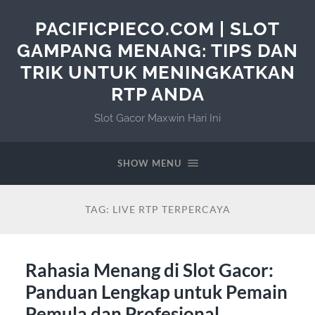
PACIFICPIECO.COM | SLOT
GAMPANG MENANG: TIPS DAN
TRIK UNTUK MENINGKATKAN
RTP ANDA
Slot Gacor Maxwin Hari Ini
SHOW MENU
TAG:
LIVE RTP TERPERCAYA
Rahasia Menang di Slot Gacor:
Panduan Lengkap untuk Pemain
Pemula dan Profesional