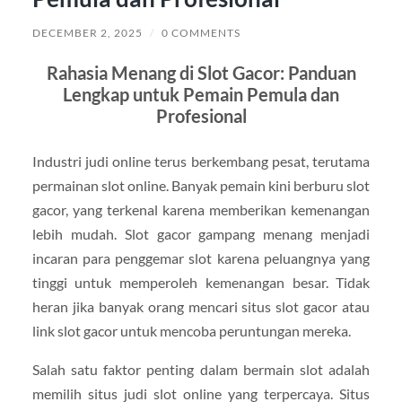
DECEMBER 2, 2025
/
0 COMMENTS
Rahasia Menang di Slot Gacor: Panduan
Lengkap untuk Pemain Pemula dan
Profesional
Industri judi online terus berkembang pesat, terutama
permainan slot online. Banyak pemain kini berburu slot
gacor, yang terkenal karena memberikan kemenangan
lebih mudah. Slot gacor gampang menang menjadi
incaran para penggemar slot karena peluangnya yang
tinggi untuk memperoleh kemenangan besar. Tidak
heran jika banyak orang mencari situs slot gacor atau
link slot gacor untuk mencoba peruntungan mereka.
Salah satu faktor penting dalam bermain slot adalah
memilih situs judi slot online yang terpercaya. Situs