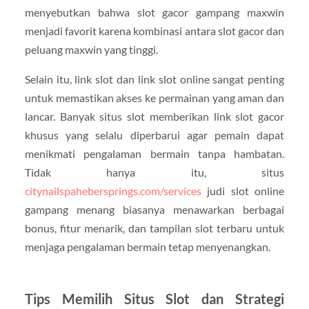
menyebutkan bahwa slot gacor gampang maxwin
menjadi favorit karena kombinasi antara slot gacor dan
peluang maxwin yang tinggi.
Selain itu, link slot dan link slot online sangat penting
untuk memastikan akses ke permainan yang aman dan
lancar. Banyak situs slot memberikan link slot gacor
khusus yang selalu diperbarui agar pemain dapat
menikmati pengalaman bermain tanpa hambatan.
Tidak hanya itu, situs
citynailspahebersprings.com/services
judi slot online
gampang menang biasanya menawarkan berbagai
bonus, fitur menarik, dan tampilan slot terbaru untuk
menjaga pengalaman bermain tetap menyenangkan.
Tips Memilih Situs Slot dan Strategi