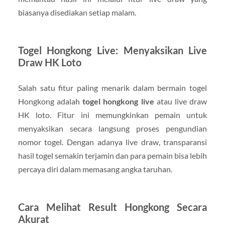
biasanya disediakan setiap malam.
Togel Hongkong Live: Menyaksikan Live
Draw HK Loto
Salah satu fitur paling menarik dalam bermain togel
Hongkong adalah
togel hongkong live
atau live draw
HK loto. Fitur ini memungkinkan pemain untuk
menyaksikan secara langsung proses pengundian
nomor togel. Dengan adanya live draw, transparansi
hasil togel semakin terjamin dan para pemain bisa lebih
percaya diri dalam memasang angka taruhan.
Cara Melihat Result Hongkong Secara
Akurat