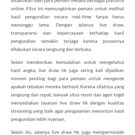
disaksikan oleh para pemain melalui berbagai platform
online. Fitur ini memungkinkan pemain untuk melihat
hasil pengundian secara real-time tanpa harus
menunggu lama. Dengan adanya live draw,
transparansi dan kepercayaan terhadap hasil
pengundian semakin terjaga karena prosesnya
dilakukan secara langsung dan terbuka.
Selain memberikan kemudahan untuk mengetahui
hasil angka, live draw hk juga sering kali dijadikan
momen penting bagi para pemain untuk mengecek
apakah tebakan mereka berhasil. Karena sifatnya yang
langsung dan cepat, banyak situs resmi dan agen togel
menyediakan layanan live draw hk dengan kualitas
streaming yang baik agar pengalaman menonton hasil
pengundian lebih nyaman.
Selain itu, adanya live draw hk juga mempermudah