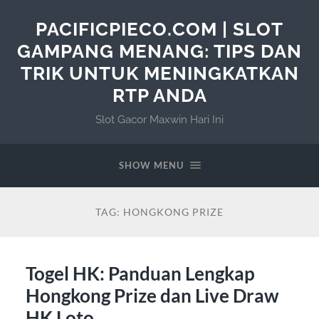
PACIFICPIECO.COM | SLOT
GAMPANG MENANG: TIPS DAN
TRIK UNTUK MENINGKATKAN
RTP ANDA
Slot Gacor Maxwin Hari Ini
SHOW MENU
TAG:
HONGKONG PRIZE
Togel HK: Panduan Lengkap
Hongkong Prize dan Live Draw
HK Loto