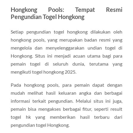
Hongkong Pools: Tempat Resmi
Pengundian Togel Hongkong
Setiap pengundian togel hongkong dilakukan oleh
hongkong pools, yang merupakan badan resmi yang
mengelola dan menyelenggarakan undian togel di
Hongkong. Situs ini menjadi acuan utama bagi para
pemain togel di seluruh dunia, terutama yang
mengikuti togel hongkong 2025.
Pada hongkong pools, para pemain dapat dengan
mudah melihat hasil keluaran angka dan berbagai
informasi terkait pengundian. Melalui situs ini juga,
pemain bisa mengakses berbagai fitur, seperti result
togel hk yang memberikan hasil terbaru dari
pengundian togel Hongkong.